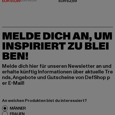
Derzeitiger Preis: EUR 50,99
Aktionspreis: EUR 59,99
Derzeitiger Preis: EUR 62,69
EUR 50,99
EUR 59,99
EUR 62,69
MELDE DICH AN, UM
INSPIRIERT ZU BLEI
BEN!
Melde dich hier für unseren Newsletter an und
erhalte künftig Informationen über aktuelle Tre
nds, Angebote und Gutscheine von DefShop p
er E-Mail!
An welchen Produkten bist du interessiert?
MÄNNER
FRAUEN