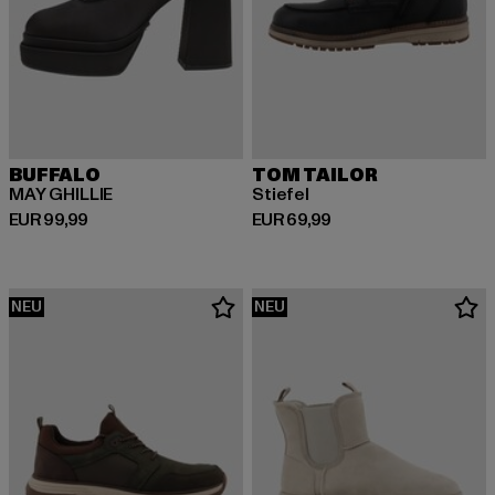
BUFFALO
TOM TAILOR
MAY GHILLIE
Stiefel
Derzeitiger Preis: EUR 99,99
Derzeitiger Preis: EUR 69,99
EUR 99,99
EUR 69,99
NEU
NEU