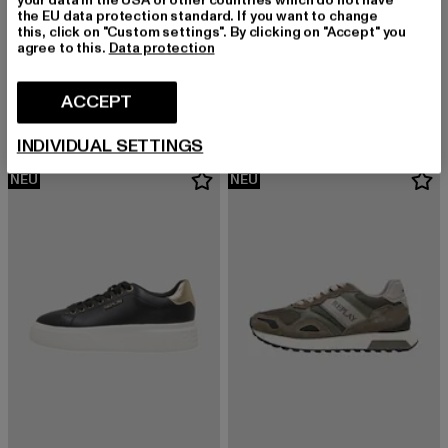
the EU data protection standard. If you want to change
this, click on "Custom settings". By clicking on "Accept" you
agree to this.
Data protection
REPLAY
REPLAY
BULLET UNION
NOTTING W SOFT
Derzeitiger Preis: EUR 99,99
Derzeitiger Preis: EUR 99,99
ACCEPT
EUR 99,99
EUR 99,99
INDIVIDUAL SETTINGS
NEU
NEU