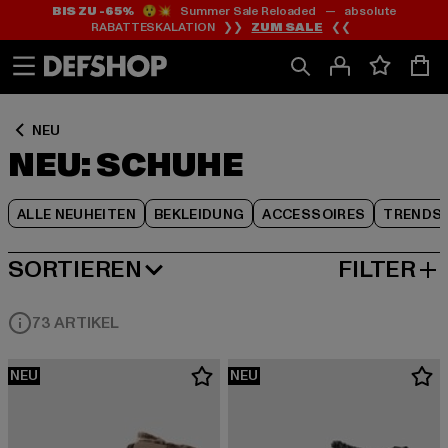
BIS ZU -65%
😲💥 Summer Sale Reloaded — absolute
Zum
Zum
Zum
RABATTESKALATION ❯❯
ZUM SALE
❮❮
Inhalt
Fußzeile
Produktraster
springen
springen
springen
NEU
NEU: SCHUHE
ALLE NEUHEITEN
BEKLEIDUNG
ACCESSOIRES
TRENDS
SORTIEREN
FILTER
NEUESTE
73 ARTIKEL
NEU
NEU