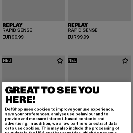
REPLAY
REPLAY
RAPID SENSE
RAPID SENSE
Derzeitiger Preis: EUR 99,99
Derzeitiger Preis: EUR 99,99
EUR 99,99
EUR 99,99
NEU
NEU
GREAT TO SEE YOU
HERE!
DefShop uses cookies to improve your use experience,
save your preferences, analyse use behaviour and to
provide and measure interest-based contents and
advertising. In addition, we allow partners to extract data
or to use cookies. This may also include the processing of
your data in the USA or other countries which do not have