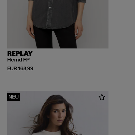
REPLAY
Hemd FP
Derzeitiger Preis: EUR 168,99
EUR 168,99
NEU