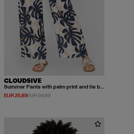
CLOUD5IVE
Summer Pants with palm print and tie belt
Derzeitiger Preis: EUR 25,89
Aktionspreis: EUR 34,99
EUR 25,89
EUR 34,99