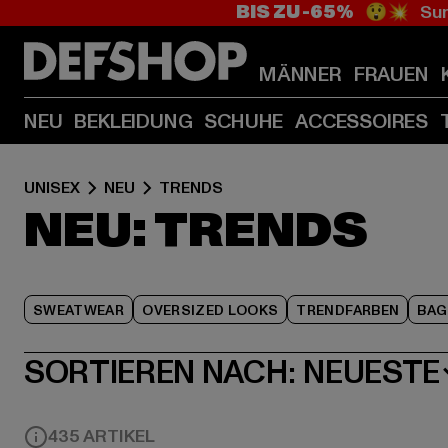
BIS ZU -65%
😲💥 Sum
MÄNNER
FRAUEN
NEU
BEKLEIDUNG
SCHUHE
ACCESSOIRES
UNISEX
NEU
TRENDS
NEU: TRENDS
SWEATWEAR
OVERSIZED LOOKS
TRENDFARBEN
BAG
SORTIEREN NACH:
NEUESTE
435 ARTIKEL