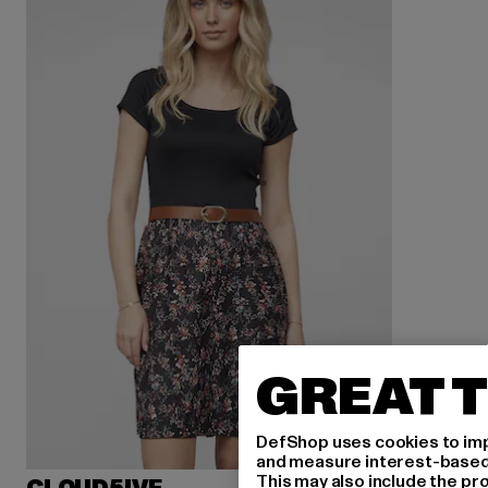
GREAT T
DefShop uses cookies to imp
and measure interest-based c
This may also include the pr