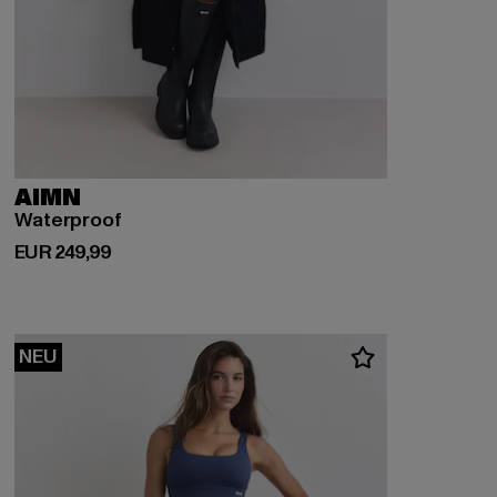
AIMN
Waterproof
Derzeitiger Preis: EUR 249,99
EUR 249,99
NEU