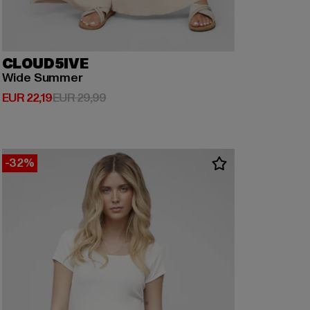
CLOUD5IVE
Wide Summer
Derzeitiger Preis: EUR 22,19
Aktionspreis: EUR 29,99
EUR 22,19
EUR 29,99
-32%