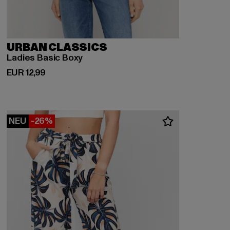
URBAN CLASSICS
Ladies Basic Boxy
Derzeitiger Preis: EUR 12,99
EUR 12,99
NEU
-26%