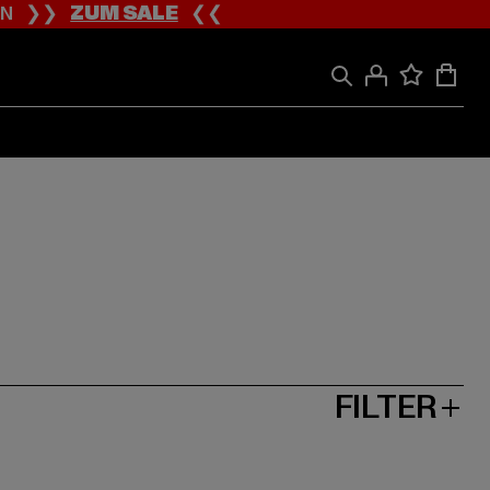
ION ❯❯
ZUM SALE
❮❮
FILTER