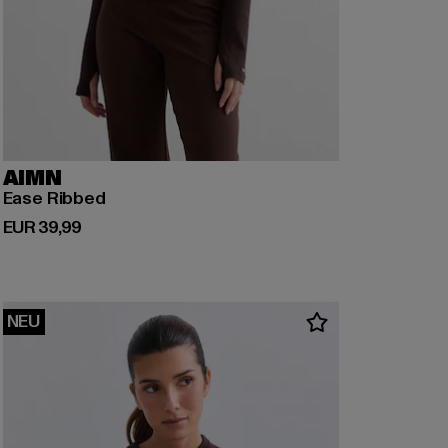
AIMN
Ease Ribbed
Derzeitiger Preis: EUR 39,99
EUR 39,99
NEU