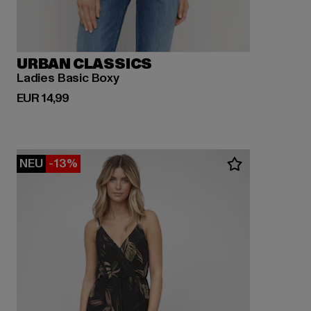
URBAN CLASSICS
Ladies Basic Boxy
Derzeitiger Preis: EUR 14,99
EUR 14,99
NEU
-13%