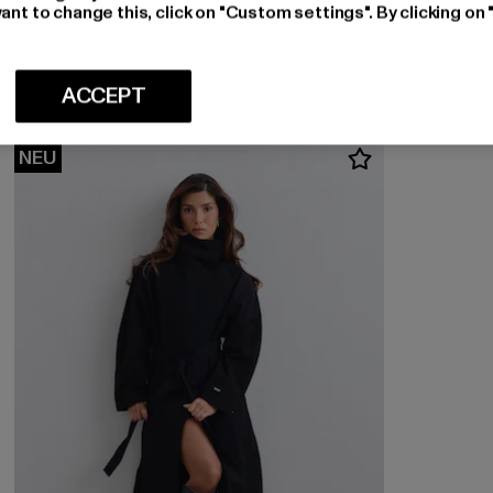
URBAN CLASSICS
ant to change this, click on "Custom settings". By clicking on 
Ladies Short Slim
Derzeitiger Preis: EUR 14,99
EUR 14,99
ACCEPT
NEU