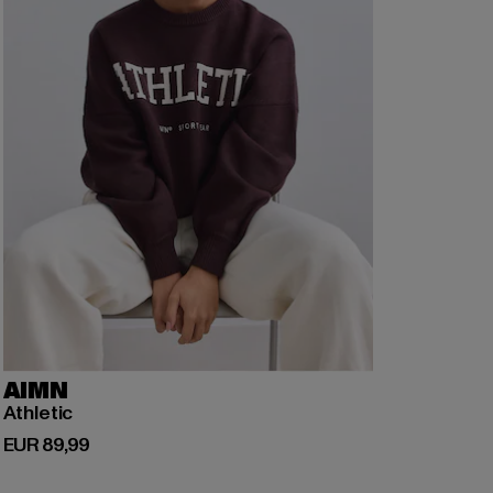
AIMN
Athletic
Derzeitiger Preis: EUR 89,99
EUR 89,99