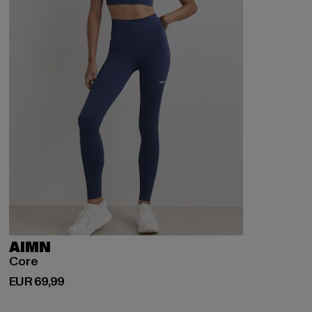
AIMN
Core
Derzeitiger Preis: EUR 69,99
EUR 69,99