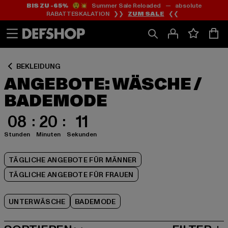
BIS ZU -65%
😲💥 Summer Sale Reloaded — absolute
Zum
Zum
Zum
RABATTESKALATION ❯❯
ZUM SALE
❮❮
Inhalt
Fußzeile
Produktraster
springen
springen
springen
BEKLEIDUNG
ANGEBOTE: WÄSCHE /
BADEMODE
08
20
11
Stunden
Minuten
Sekunden
TÄGLICHE ANGEBOTE FÜR MÄNNER
TÄGLICHE ANGEBOTE FÜR FRAUEN
UNTERWÄSCHE
BADEMODE