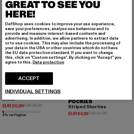
GREAT TO SEE YOU
-16%
-14%
HERE!
DefShop uses cookies to improve your use experience,
save your preferences, analyse use behaviour and to
provide and measure interest-based contents and
advertising. In addition, we allow partners to extract data
or to use cookies. This may also include the processing of
your data in the USA or other countries which do not have
the EU data protection standard. If you want to change
this, click on "Custom settings". By clicking on "Accept" you
agree to this.
Data protection
ACCEPT
INDIVIDUAL SETTINGS
URBAN CLASSICS
Block
POCKIES
Derzeitiger Preis: EUR 20,99
Aktionspreis: EUR 24,99
EUR 20,99
EUR 24,99
Striped Shorties
Derzeitiger Preis: EUR 60,19
Aktionspreis: 
EUR 60,19
EUR 69,99
4% verfügbar