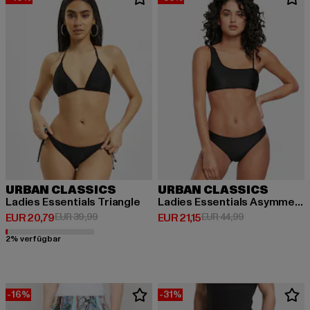
URBAN CLASSICS
URBAN CLASSICS
Ladies Essentials Triangle
Ladies Essentials Asymmetric Tank Top
Derzeitiger Preis: EUR 20,79
Aktionspreis: EUR 39,99
Derzeitiger Preis: EUR 21,15
Aktionspreis: E
EUR 20,79
EUR 39,99
EUR 21,15
EUR 44,99
2% verfügbar
-16%
-31%