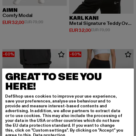
AIMN
Comfy Modal
KARL KANI
Derzeitiger Preis: EUR 32,00
Aktionspreis: EUR 79,99
EUR 32,00
EUR 79,99
Metal Signature Teddy Oversized
Derzeitiger Preis: EUR 32,00
Aktionspreis:
EUR 32,00
EUR 79,99
-60%
-60%
GREAT TO SEE YOU
HERE!
DefShop uses cookies to improve your use experience,
save your preferences, analyse use behaviour and to
provide and measure interest-based contents and
advertising. In addition, we allow partners to extract data
or to use cookies. This may also include the processing of
your data in the USA or other countries which do not have
the EU data protection standard. If you want to change
this, click on "Custom settings". By clicking on "Accept" you
agree to this.
Data protection