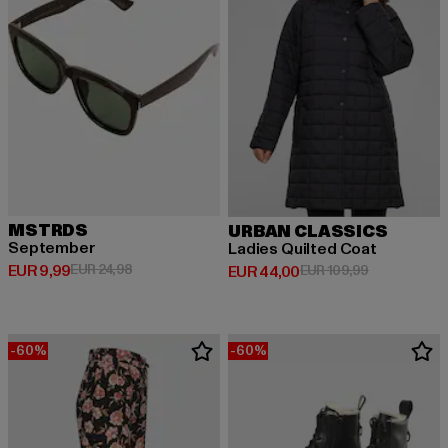
MSTRDS
URBAN CLASSICS
September
Ladies Quilted Coat
Derzeitiger Preis: EUR 9,99
Aktionspreis: EUR 24,98
EUR 9,99
EUR 24,98
Derzeitiger Preis: EUR 44,00
Aktionspreis
EUR 44,00
EUR 109,99
-60%
-60%