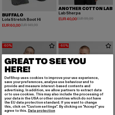
ANOTHER COTTON LAB
Lab Sherpa
BUFFALO
Derzeitiger Preis: EUR 40,00
Aktionspreis:
EUR 40,00
EUR 99,99
Lola Stretch Boot Hi
Derzeitiger Preis: EUR 60,00
Aktionspreis: EUR 149,99
EUR 60,00
EUR 149,99
-60%
-60%
GREAT TO SEE YOU
HERE!
DefShop uses cookies to improve your use experience,
save your preferences, analyse use behaviour and to
provide and measure interest-based contents and
advertising. In addition, we allow partners to extract data
or to use cookies. This may also include the processing of
your data in the USA or other countries which do not have
the EU data protection standard. If you want to change
this, click on "Custom settings". By clicking on "Accept" you
agree to this.
Data protection