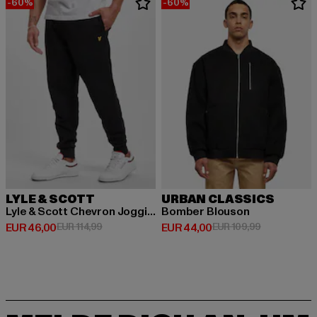
-60%
-60%
LYLE & SCOTT
URBAN CLASSICS
Lyle & Scott Chevron Jogginghosen
Bomber Blouson
Derzeitiger Preis: EUR 46,00
Aktionspreis: EUR 114,99
Derzeitiger Preis: EUR 44,00
Aktionspreis
EUR 46,00
EUR 114,99
EUR 44,00
EUR 109,99