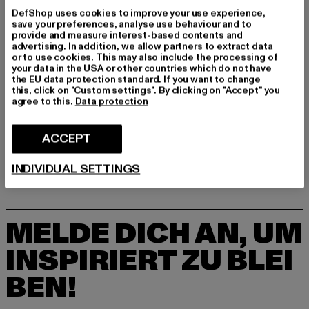
Art.Nr: ZVC883-00007
DefShop uses cookies to improve your use experience,
save your preferences, analyse use behaviour and to
provide and measure interest-based contents and
advertising. In addition, we allow partners to extract data
GRÖSSE & PASSFORM
or to use cookies. This may also include the processing of
your data in the USA or other countries which do not have
the EU data protection standard. If you want to change
PFLEGEHINWEISE
this, click on "Custom settings". By clicking on "Accept" you
agree to this.
Data protection
LIEFERUNG & RÜCKGABE
ACCEPT
INDIVIDUAL SETTINGS
MELDE DICH AN, UM
INSPIRIERT ZU BLEI
BEN!