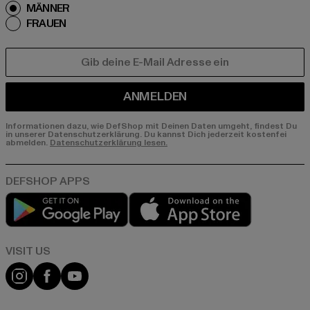
MÄNNER
FRAUEN
E-MAIL
ANMELDEN
Informationen dazu, wie DefShop mit Deinen Daten umgeht, findest Du
in unserer Datenschutzerklärung. Du kannst Dich jederzeit kostenfei
abmelden.
Datenschutzerklärung lesen.
Play market
App store
Visit our Instagram page:
Visit our Facebook page:
Visit our YouTube channel: