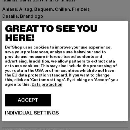
Mainstreams den Fit im Griff hast.
Anlass: Alltag, Bequem, Chillen, Freizeit
Details: Brandlogo
Schnitt: Normal
GREAT TO SEE YOU
Marke: Weekend Offender
HERE!
Kat.: T-Shirts
Farbe: grau
DefShop uses cookies to improve your use experience,
Hersteller Farbe: smokey
save your preferences, analyse use behaviour and to
provide and measure interest-based contents and
Materialzusammensetzung: 100% Baumwolle
advertising. In addition, we allow partners to extract data
Art.Nr: PT1B24-21179
or to use cookies. This may also include the processing of
your data in the USA or other countries which do not have
the EU data protection standard. If you want to change
Hersteller: Chusaja GmbH |
office@chusaja.com
this, click on "Custom settings". By clicking on "Accept" you
agree to this.
Data protection
Tegernseer Landstraße 185a | 81539 München | DE
ACCEPT
GRÖSSE & PASSFORM
INDIVIDUAL SETTINGS
PFLEGEHINWEISE