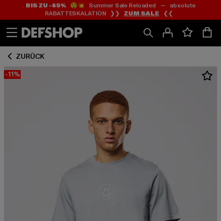
BIS ZU -65%
😲💥 Summer Sale Reloaded — absolute
Zum
Zum
RABATTESKALATION ❯❯
ZUM SALE
❮❮
Inhalt
Fußzeile
springen
springen
ZURÜCK
-11%