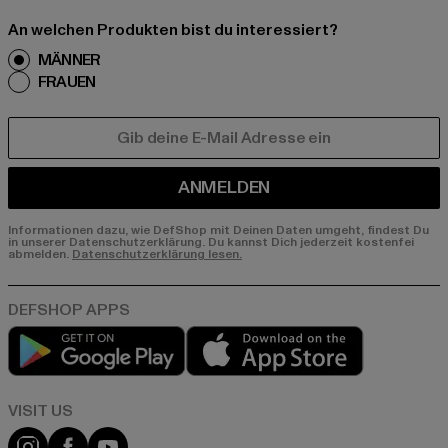
An welchen Produkten bist du interessiert?
MÄNNER
FRAUEN
E-MAIL
ANMELDEN
Informationen dazu, wie DefShop mit Deinen Daten umgeht, findest Du
in unserer Datenschutzerklärung. Du kannst Dich jederzeit kostenfei
abmelden.
Datenschutzerklärung lesen.
Play market
App store
Visit our Instagram page:
Visit our Facebook page:
Visit our YouTube channel: