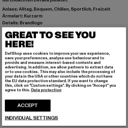
durchdachten Details punktet.
Anlass: Alltag, Bequem, Chillen, Sportlich, Freizeit
Ärmelart: Kurzarm
Details: Brandlogo
Schnitt: Normal
GREAT TO SEE YOU
Marke: Pas De Monaco
HERE!
Kat.: Poloshirts
Farbe: weiß
DefShop uses cookies to improve your use experience,
Hersteller Farbe: off white
save your preferences, analyse use behaviour and to
provide and measure interest-based contents and
Materialzusammensetzung: 100% Baumwolle
advertising. In addition, we allow partners to extract data
Art.Nr: 0009015-04359
or to use cookies. This may also include the processing of
your data in the USA or other countries which do not have
the EU data protection standard. If you want to change
Hersteller: Zabou House |
Krishna@zabou.co.uk
this, click on "Custom settings". By clicking on "Accept" you
agree to this.
Data protection
Shelley Road, Ashton-on-Ribble | PR2 2ZH Lancashire |
GB
ACCEPT
GRÖSSE & PASSFORM
INDIVIDUAL SETTINGS