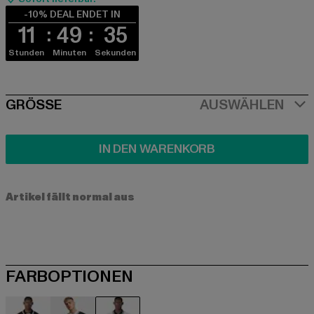
-10% DEAL ENDET IN
11
49
34
Stunden
Minuten
Sekunden
SIZE
GRÖSSE
AUSWÄHLEN
IN DEN WARENKORB
Artikel fällt normal aus
FARBOPTIONEN