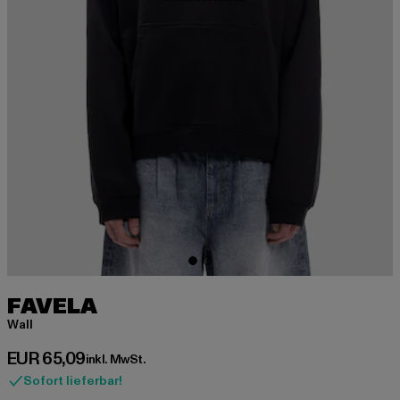
FAVELA
Wall
Derzeitiger Preis: EUR 65,09
EUR 65,09
inkl. MwSt.
Sofort lieferbar!