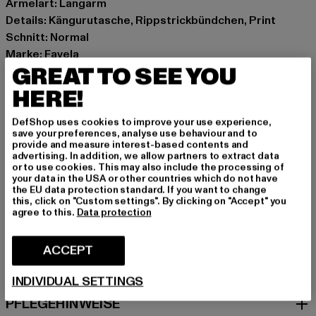
Ärmelart: Langarm
Details: Kängurutasche, Rippstrickbündchen, Print
Schnitt: Normal
Marke: Favela
GREAT TO SEE YOU
Kat.: Hoodies
Farbe: schwarz
HERE!
Hersteller Farbe: black
Materialzusammensetzung: 70% Baumwolle, 30%
DefShop uses cookies to improve your use experience,
save your preferences, analyse use behaviour and to
Polyester
provide and measure interest-based contents and
Art.Nr: FAV-Q126-FWBH-056-00007
advertising. In addition, we allow partners to extract data
or to use cookies. This may also include the processing of
your data in the USA or other countries which do not have
Hersteller: AD Distribution GmbH |
the EU data protection standard. If you want to change
this, click on "Custom settings". By clicking on "Accept" you
Info@favelaclothing.com
agree to this.
Data protection
CHRISTINENSTRASSE 19A | 40880 Rattingen | DE
ACCEPT
GRÖSSE & PASSFORM
INDIVIDUAL SETTINGS
PFLEGEHINWEISE