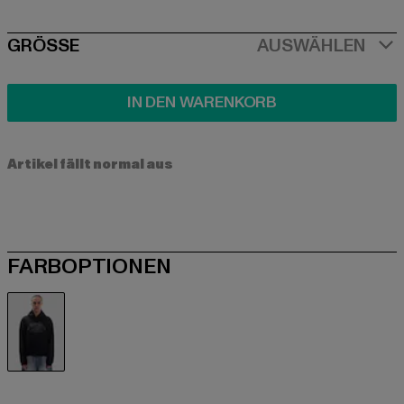
SIZE
GRÖSSE
AUSWÄHLEN
IN DEN WARENKORB
Artikel fällt normal aus
FARBOPTIONEN
schwarz