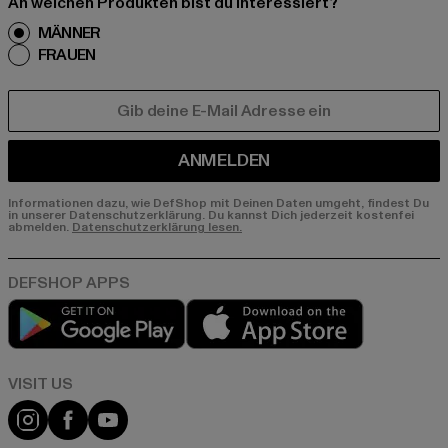
An welchen Produkten bist du interessiert?
MÄNNER
FRAUEN
E-MAIL
ANMELDEN
Informationen dazu, wie DefShop mit Deinen Daten umgeht, findest Du
in unserer Datenschutzerklärung. Du kannst Dich jederzeit kostenfei
abmelden.
Datenschutzerklärung lesen.
Play market
App store
Visit our Instagram page:
Visit our Facebook page:
Visit our YouTube channel: