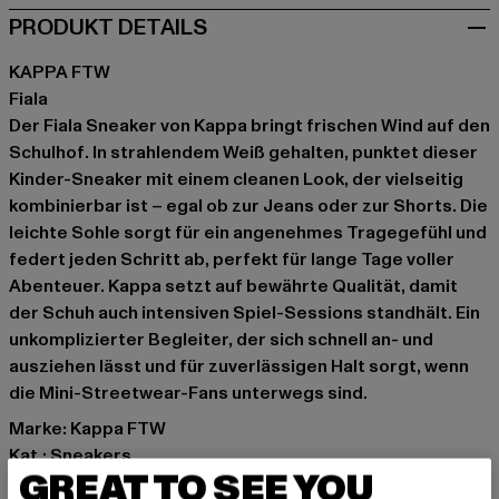
PRODUKT DETAILS
KAPPA FTW
Fiala
Der Fiala Sneaker von Kappa bringt frischen Wind auf den
Schulhof. In strahlendem Weiß gehalten, punktet dieser
Kinder-Sneaker mit einem cleanen Look, der vielseitig
kombinierbar ist – egal ob zur Jeans oder zur Shorts. Die
leichte Sohle sorgt für ein angenehmes Tragegefühl und
federt jeden Schritt ab, perfekt für lange Tage voller
Abenteuer. Kappa setzt auf bewährte Qualität, damit
der Schuh auch intensiven Spiel-Sessions standhält. Ein
unkomplizierter Begleiter, der sich schnell an- und
ausziehen lässt und für zuverlässigen Halt sorgt, wenn
die Mini-Streetwear-Fans unterwegs sind.
Marke: Kappa FTW
Kat.: Sneakers
GREAT TO SEE YOU
Farbe: weiß