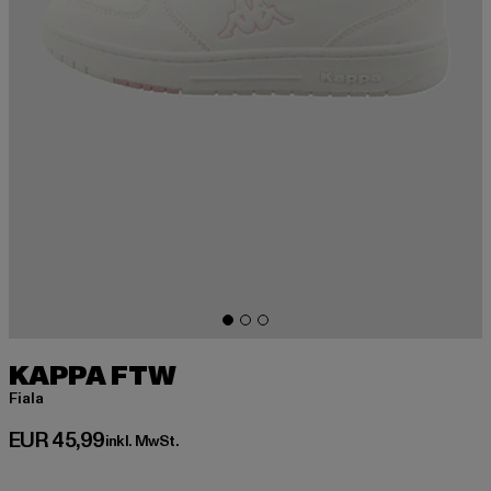
KAPPA FTW
Fiala
Derzeitiger Preis: EUR 45,99
EUR 45,99
inkl. MwSt.