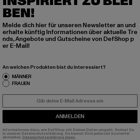
INSPIRIERT ZU BLEI
BEN!
Melde dich hier für unseren Newsletter an und
erhalte künftig Informationen über aktuelle Tre
nds, Angebote und Gutscheine von DefShop p
er E-Mail!
An welchen Produkten bist du interessiert?
MÄNNER
FRAUEN
E-MAIL
ANMELDEN
Informationen dazu, wie DefShop mit Deinen Daten umgeht, findest Du
in unserer Datenschutzerklärung. Du kannst Dich jederzeit kostenfei
abmelden.
Datenschutzerklärung lesen.