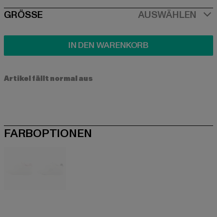
SIZE
GRÖSSE
AUSWÄHLEN
IN DEN WARENKORB
Artikel fällt normal aus
FARBOPTIONEN
weiß
weiß