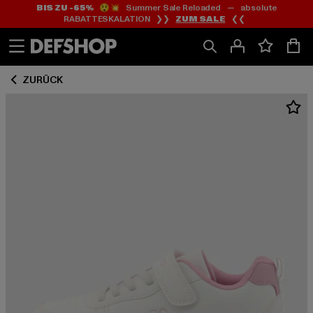
BIS ZU -65%
😲💥 Summer Sale Reloaded — absolute
Zum
Zum
RABATTESKALATION ❯❯
ZUM SALE
❮❮
Inhalt
Fußzeile
springen
springen
ZURÜCK