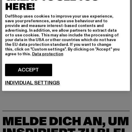
Hersteller Farbe: white/rose
HERE!
Obermaterial: sonstiges Material
DefShop uses cookies to improve your use experience,
Innenfutter: sonstiges Material
save your preferences, analyse use behaviour and to
Art.Nr: 95K0513005-04237
provide and measure interest-based contents and
advertising. In addition, we allow partners to extract data
or to use cookies. This may also include the processing of
your data in the USA or other countries which do not have
GRÖSSE & PASSFORM
the EU data protection standard. If you want to change
this, click on "Custom settings". By clicking on "Accept" you
agree to this.
Data protection
PFLEGEHINWEISE
ACCEPT
LIEFERUNG & RÜCKGABE
INDIVIDUAL SETTINGS
MELDE DICH AN, UM