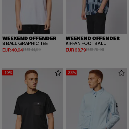
WEEKEND OFFENDER
WEEKEND OFFENDER
8 BALL GRAPHIC TEE
KIFFAN FOOTBALL
Derzeitiger Preis: EUR 40,04
Aktionspreis: EUR 44,99
Derzeitiger Preis: EUR 68,79
Aktionspreis:
EUR 40,04
EUR 44,99
EUR 68,79
EUR 79,99
-10%
-23%