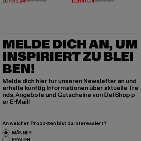
Derzeitiger Preis: EUR 89,24
Aktionspreis: EUR 104,99
Derzeitiger Preis: EUR 40,04
Aktionspreis:
EUR 89,24
EUR 104,99
EUR 40,04
EUR 44,99
MELDE DICH AN, UM
INSPIRIERT ZU BLEI
BEN!
Melde dich hier für unseren Newsletter an und
erhalte künftig Informationen über aktuelle Tre
nds, Angebote und Gutscheine von DefShop p
er E-Mail!
An welchen Produkten bist du interessiert?
MÄNNER
FRAUEN