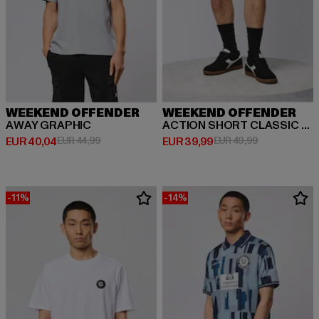
WEEKEND OFFENDER
WEEKEND OFFENDER
AWAY GRAPHIC
ACTION SHORT CLASSIC JOG SHORT
Derzeitiger Preis: EUR 40,04
Aktionspreis: EUR 44,99
Derzeitiger Preis: EUR 39,99
Aktionspreis:
EUR 40,04
EUR 44,99
EUR 39,99
EUR 49,99
-11%
-14%