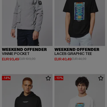
WEEKEND OFFENDER
WEEKEND OFFENDER
VINNIE POCKET
LACES GRAPHIC TEE
Derzeitiger Preis: EUR 93,49
Aktionspreis: EUR 109,99
Derzeitiger Preis: EUR 40,49
Aktionspreis:
EUR 93,49
EUR 109,99
EUR 40,49
EUR 44,99
-14%
-10%