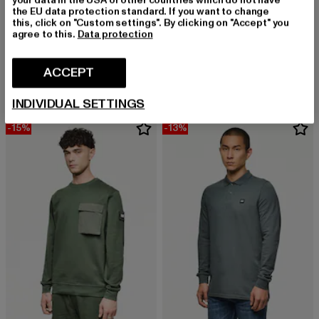
the EU data protection standard. If you want to change
this, click on "Custom settings". By clicking on "Accept" you
agree to this.
Data protection
WEEKEND OFFENDER
WEEKEND OFFENDER
STINIVA LARGE RIPSTOP LARGE RIPSTOP POCKET TEE
SIDI POLO
Derzeitiger Preis: EUR 44,99
Aktionspreis: EUR 49,99
Derzeitiger Preis: EUR 80,74
Aktionspreis:
ACCEPT
EUR 44,99
EUR 49,99
EUR 80,74
EUR 94,99
INDIVIDUAL SETTINGS
-15%
-13%