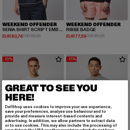
WEEKEND OFFENDER
WEEKEND OFFENDER
SENIA SHIRT SCRIPT EMB SHIRT
RIBBE BADGE
Derzeitiger Preis: EUR 80,74
Aktionspreis: EUR 94,99
Derzeitiger Preis: EUR 77,39
Aktionspreis:
EUR 80,74
EUR 94,99
EUR 77,39
EUR 89,99
-10%
-15%
GREAT TO SEE YOU
HERE!
DefShop uses cookies to improve your use experience,
save your preferences, analyse use behaviour and to
provide and measure interest-based contents and
advertising. In addition, we allow partners to extract data
or to use cookies. This may also include the processing of
your data in the USA or other countries which do not have