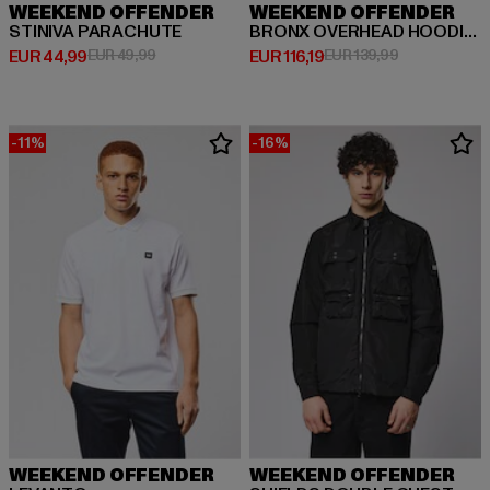
WEEKEND OFFENDER
WEEKEND OFFENDER
STINIVA PARACHUTE
BRONX OVERHEAD HOODIE AND JOG PANT SET
Derzeitiger Preis: EUR 44,99
Aktionspreis: EUR 49,99
Derzeitiger Preis: EUR 116,19
Aktionspreis:
EUR 44,99
EUR 49,99
EUR 116,19
EUR 139,99
-11%
-16%
WEEKEND OFFENDER
WEEKEND OFFENDER