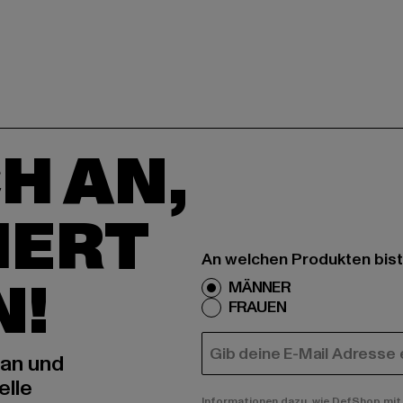
H AN,
IERT
An welchen Produkten bist
N!
MÄNNER
FRAUEN
E-MAIL
 an und
elle
Informationen dazu, wie DefShop mit 