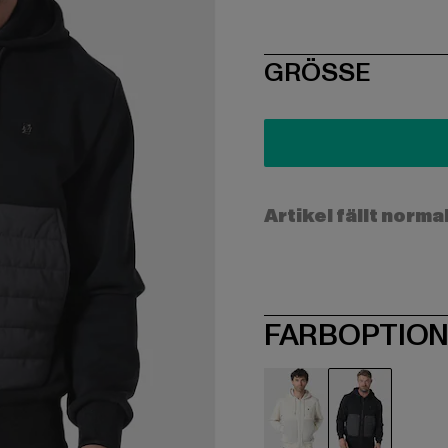
SIZE
GRÖSSE
Artikel fällt norma
FARBOPTIO