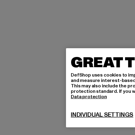
GREAT T
DefShop uses cookies to imp
and measure interest-based c
This may also include the pr
protection standard. If you w
Data protection
INDIVIDUAL SETTINGS