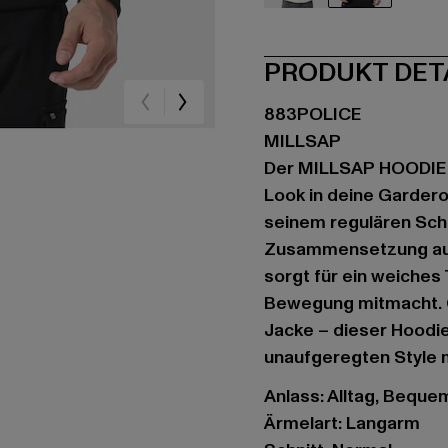
beige
schwarz
PRODUKT DET
883POLICE
MILLSAP
Der MILLSAP HOODIE f
Look in deine Gardero
seinem regulären Schn
Zusammensetzung aus
sorgt für ein weiches T
Bewegung mitmacht. O
Jacke – dieser Hoodie 
unaufgeregten Style 
Anlass: Alltag, Bequem,
Ärmelart: Langarm