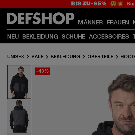
BIS ZU -65%
😲💥 Sum
MÄNNER
FRAUEN
NEU
BEKLEIDUNG
SCHUHE
ACCESSOIRES
UNISEX
SALE
BEKLEIDUNG
OBERTEILE
HOOD
-40%