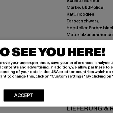
Schnitt: Normal
Marke: 883Police
Kat.: Hoodies
Farbe: schwarz
Hersteller Farbe: blac
Materialzusammenset
Elasthan
O SEE YOU HERE!
Art.Nr: 0008599-000
Hersteller: Zabou Hou
rove your use experience, save your preferences, analyse u
ontents and advertising. In addition, we allow partners to e
Shelley Road, Ashton-
ocessing of your data in the USA or other countries which do 
ant to change this, click on "Custom settings". By clicking on 
GRÖSSE 
ACCEPT
PFLEGEHINWE
LIEFERUNG &