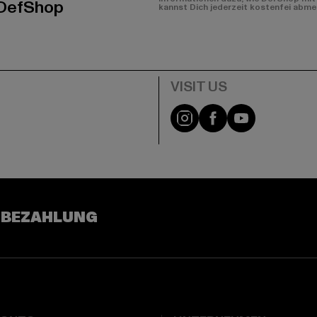
 DefShop
kannst Dich jederzeit kostenfei abme
e
Visit our Instagram pa
Visit our Facebo
Visit our Y
 BEZAHLUNG