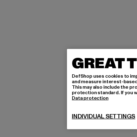
GREAT T
DefShop uses cookies to imp
and measure interest-based c
This may also include the pr
protection standard. If you w
Data protection
INDIVIDUAL SETTINGS