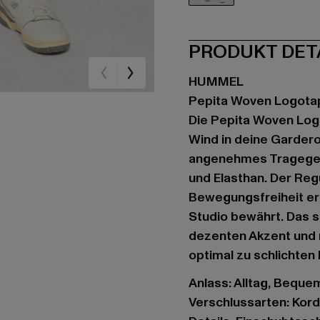
grün
PRODUKT DET
HUMMEL
Pepita Woven Logota
Die Pepita Woven Log
Wind in deine Gardero
angenehmes Tragegefü
und Elasthan. Der Regu
Bewegungsfreiheit erl
Studio bewährt. Das s
dezenten Akzent und m
optimal zu schlichten
Anlass: Alltag, Bequem,
Verschlussarten: Kor