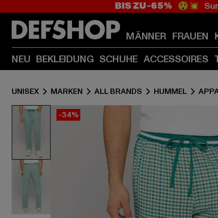
BIS ZU -65%
😲💥 Sum
MÄNNER
FRAUEN
NEU
BEKLEIDUNG
SCHUHE
ACCESSOIRES
UNISEX
MARKEN
ALL BRANDS
HUMMEL
APP
-34%