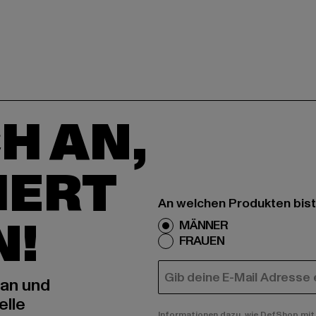
H AN,
IERT
An welchen Produkten bist
N!
MÄNNER
FRAUEN
E-MAIL
 an und
elle
Informationen dazu, wie DefShop mit 