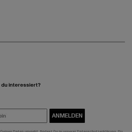
 du interessiert?
ANMELDEN
Deinen Daten umgeht, findest Du in unserer Datenschutzerklärung. Du