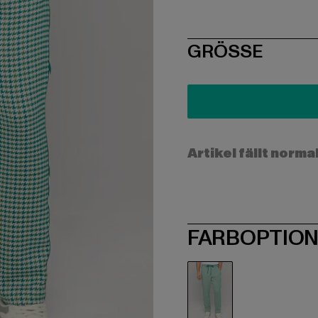
SIZE
GRÖSSE
Artikel fällt norma
FARBOPTIO