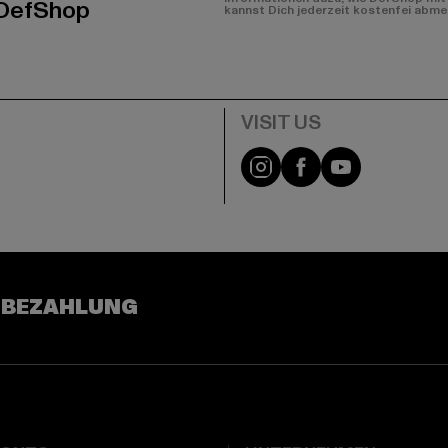
 DefShop
kannst Dich jederzeit kostenfei abme
e
Visit our Instagram pa
Visit our Facebo
Visit our Y
 BEZAHLUNG