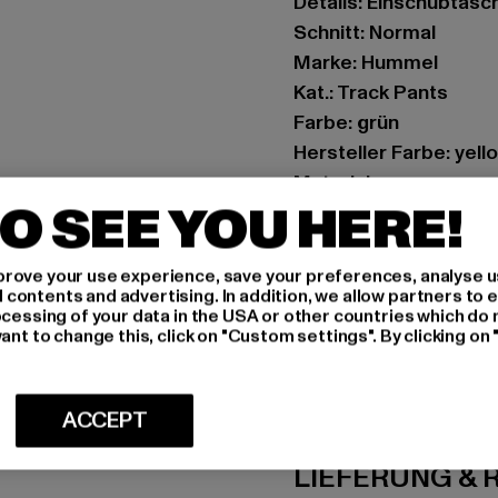
Details: Einschubtasc
Schnitt: Normal
Marke: Hummel
Kat.: Track Pants
Farbe: grün
Hersteller Farbe: yell
Materialzusammensetz
O SEE YOU HERE!
Art.Nr: HUM126-040-
Hersteller: HUMMEL 
rove your use experience, save your preferences, analyse u
ontents and advertising. In addition, we allow partners to e
Balticagade 20 | 8000
ocessing of your data in the USA or other countries which do 
ant to change this, click on "Custom settings". By clicking on 
GRÖSSE 
ACCEPT
PFLEGEHINWE
LIEFERUNG &