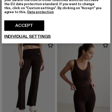
the EU data protection standard. If you want to change
this, click on "Custom settings". By clicking on "Accept" you
agree to this.
Data protection
AIMN
AIMN
Sense
Ribbed Seamless Crop
Derzeitiger Preis: EUR 71,99
Aktionspreis: EUR 79,99
Derzeitiger Preis: EUR 40,49
Aktionspreis:
ACCEPT
EUR 71,99
EUR 79,99
EUR 40,49
EUR 44,99
INDIVIDUAL SETTINGS