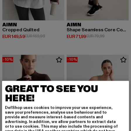
AIMN
AIMN
Cropped Quilted
Shape Seamless Core Control
Derzeitiger Preis: EUR 149,59
Aktionspreis: EUR 169,99
Derzeitiger Preis: EUR 71,99
Aktionspreis: 
EUR 149,59
EUR 169,99
EUR 71,99
EUR 79,99
-10%
-10%
GREAT TO SEE YOU
HERE!
DefShop uses cookies to improve your use experience,
save your preferences, analyse use behaviour and to
provide and measure interest-based contents and
advertising. In addition, we allow partners to extract data
or to use cookies. This may also include the processing of
your data in the USA or other countries which do not have