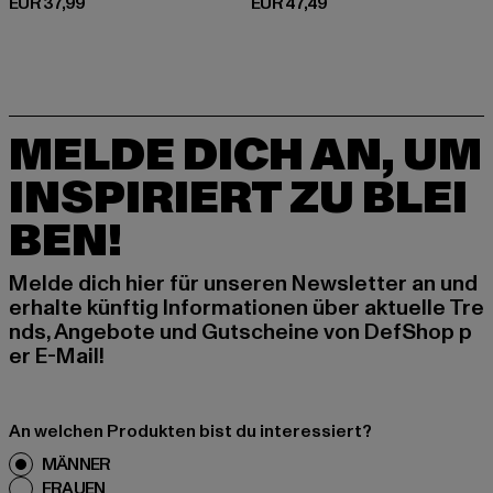
Derzeitiger Preis: EUR 37,99
Derzeitiger Preis: EUR 47,49
EUR 37,99
EUR 47,49
MELDE DICH AN, UM
INSPIRIERT ZU BLEI
BEN!
Melde dich hier für unseren Newsletter an und
erhalte künftig Informationen über aktuelle Tre
nds, Angebote und Gutscheine von DefShop p
er E-Mail!
An welchen Produkten bist du interessiert?
MÄNNER
FRAUEN