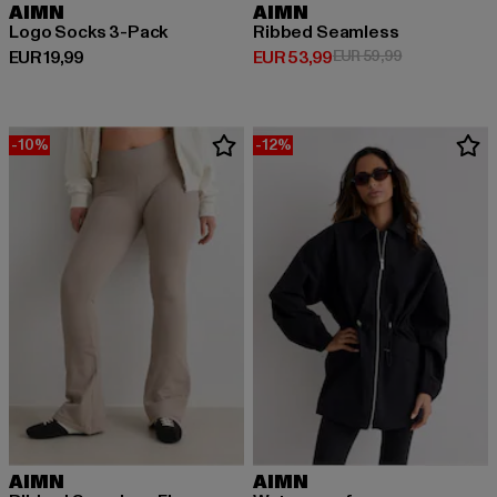
AIMN
AIMN
Logo Socks 3-Pack
Ribbed Seamless
Derzeitiger Preis: EUR 19,99
Derzeitiger Preis: EUR 53,99
Aktionspreis:
EUR 19,99
EUR 53,99
EUR 59,99
-10%
-12%
AIMN
AIMN