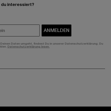
 du interessiert?
ANMELDEN
Deinen Daten umgeht, findest Du in unserer Datenschutzerklärung. Du
lden.
Datenschutzerklärung lesen.
ge:
ok page:
ouTube channel: