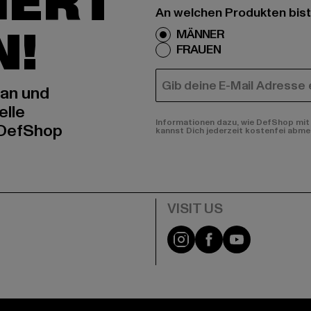
IERT
An welchen Produkten bist
N!
MÄNNER
FRAUEN
E-MAIL
 an und
elle
Informationen dazu, wie DefShop mit 
 DefShop
kannst Dich jederzeit kostenfei abme
e
Visit our Instagram pa
Visit our Facebo
Visit our Y