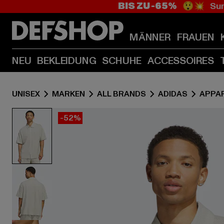
BIS ZU -65%
😲💥 Sum
MÄNNER
FRAUEN
NEU
BEKLEIDUNG
SCHUHE
ACCESSOIRES
UNISEX
MARKEN
ALL BRANDS
ADIDAS
APPA
-52%