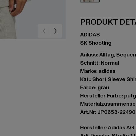
grau
PRODUKT DET
ADIDAS
SK Shooting
Anlass: Alltag, Bequem
Schnitt: Normal
Marke: adidas
Kat.: Short Sleeve Shi
Farbe: grau
Hersteller Farbe: pu
Materialzusammense
Art.Nr: JP0653-22490
Hersteller: Adidas AG 
Adi-Dassler-Straße 1 