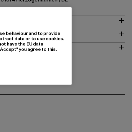
& PASSFORM
ISE
se behaviour and to provide
xtract data or to use cookies.
not have the EU data
 RÜCKGABE
"Accept" you agree to this.