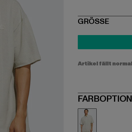
SIZE
GRÖSSE
Artikel fällt norma
FARBOPTIO