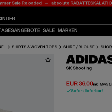
mer Sale Reloaded — absolute RABATTESKALAT
Zum
Zum
Inhalt
Fußzeile
springen
springen
KINDER
(Enter
(Enter
drücken)
drücken)
TAGESANGEBOTE
SALE
MARKEN
REL
SHIRTS & WOVEN TOPS
SHIRT / BLOUSE
SHOR
ADIDA
SK Shooting
Derzeitiger Preis:
EUR 36,00
inkl. MwSt.
Sofort lieferbar!