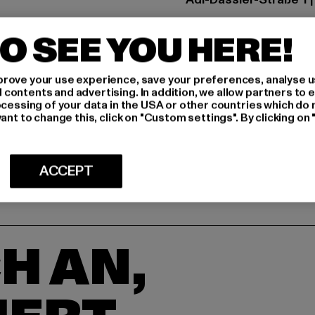
O SEE YOU HERE!
GRÖSSE 
PFLEGEHINWE
rove your use experience, save your preferences, analyse u
ontents and advertising. In addition, we allow partners to e
ocessing of your data in the USA or other countries which do 
LIEFERUNG &
ant to change this, click on "Custom settings". By clicking on 
ACCEPT
H AN,