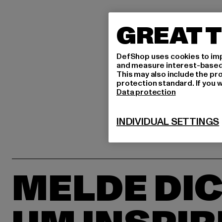
GREAT T
DefShop uses cookies to imp
and measure interest-based c
This may also include the pr
protection standard. If you w
Data protection
INDIVIDUAL SETTINGS
MELDE DIC