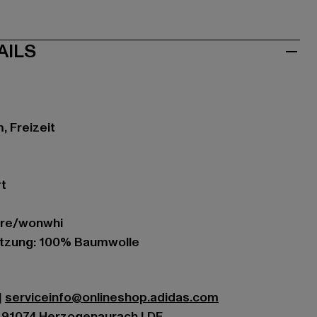
AILS
, Freizeit
rt
tgre/wonwhi
tzung: 100% Baumwolle
|
serviceinfo@onlineshop.adidas.com
| 91074 Herzogenaurach | DE