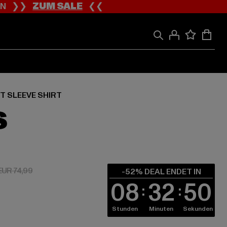
ION ❯❯
ZUM SALE
❮❮
T SLEEVE SHIRT
S
 EUR 36,00
Aktionspreis: EUR 74,99
EUR 74,99
-52% DEAL ENDET IN
08
32
49
Stunden
Minuten
Sekunden