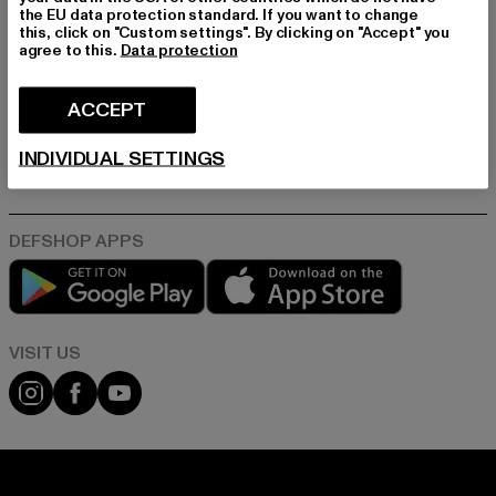
the EU data protection standard. If you want to change
this, click on "Custom settings". By clicking on "Accept" you
agree to this.
Data protection
E-MAIL
ANMELDEN
ACCEPT
Informationen dazu, wie DefShop mit Deinen Daten umgeht, findest Du
INDIVIDUAL SETTINGS
in unserer Datenschutzerklärung. Du kannst Dich jederzeit kostenfei
abmelden.
Datenschutzerklärung lesen.
Play market
App store
Visit our Instagram page:
Visit our Facebook page:
Visit our YouTube channel: