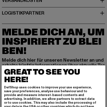
MELDE DICH AN, UM
INSPIRIERT ZU BLEI
BEN!
Melde dich hier für unseren Newsletter an und
erhalte künftig Informationen über aktuelle Tre
GREAT TO SEE YOU
nds, Angebote und Gutscheine von DefShop p
er E-Mail!
HERE!
DefShop uses cookies to improve your use experience,
save your preferences, analyse use behaviour and to
An welchen Produkten bist du interessiert?
provide and measure interest-based contents and
advertising. In addition, we allow partners to extract data
MÄNNER
or to use cookies. This may also include the processing of
FRAUEN
your data in the USA or other countries which do not have