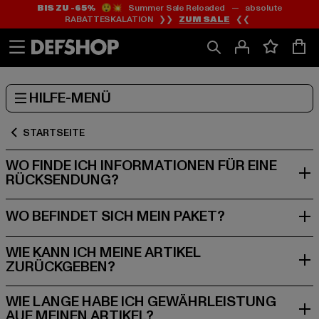
BIS ZU -65%
😲💥 Summer Sale Reloaded — absolute
Zum
Zum
RABATTESKALATION ❯❯
ZUM SALE
❮❮
Inhalt
Fußzeile
springen
springen
HILFE-MENÜ
STARTSEITE
WO FINDE ICH INFORMATIONEN FÜR EINE
WIE KANN ICH MEINE ARTIKEL
WIE LANGE HABE ICH GEWÄHRLEISTUNG