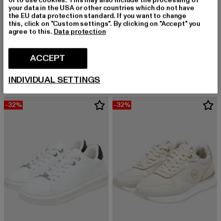
or to use cookies. This may also include the processing of
your data in the USA or other countries which do not have
the EU data protection standard. If you want to change
this, click on "Custom settings". By clicking on "Accept" you
agree to this.
Data protection
BRUNO BANANI
BRUNO BANANI
LAX LOW W
VIE LOW
ACCEPT
Derzeitiger Preis: EUR 33,99
Aktionspreis: EUR 49,99
Derzeitiger Preis: EUR 27,99
Aktionspreis:
EUR 33,99
EUR 49,99
EUR 27,99
EUR 39,99
INDIVIDUAL SETTINGS
-32%
-32%