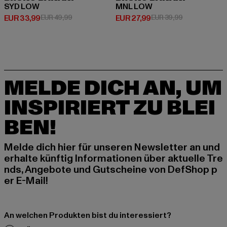
SYD LOW
MNL LOW
Derzeitiger Preis: EUR 33,99
Aktionspreis: EUR 49,99
Derzeitiger Preis: EUR 27,99
Aktionspreis:
EUR 33,99
EUR 49,99
EUR 27,99
EUR 39,99
MELDE DICH AN, UM
INSPIRIERT ZU BLEI
BEN!
Melde dich hier für unseren Newsletter an und
erhalte künftig Informationen über aktuelle Tre
nds, Angebote und Gutscheine von DefShop p
er E-Mail!
An welchen Produkten bist du interessiert?