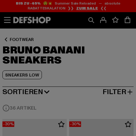
BIS ZU -65%
😲💥 Summer Sale Reloaded — absolute
Zum
Zum
Zum
RABATTESKALATION ❯❯
ZUM SALE
❮❮
Inhalt
Fußzeile
Produktraster
springen
springen
springen
FOOTWEAR
BRUNO BANANI
SNEAKERS
SNEAKERS LOW
SORTIEREN
FILTER
BELIEBTESTE
36 ARTIKEL
-30%
-30%