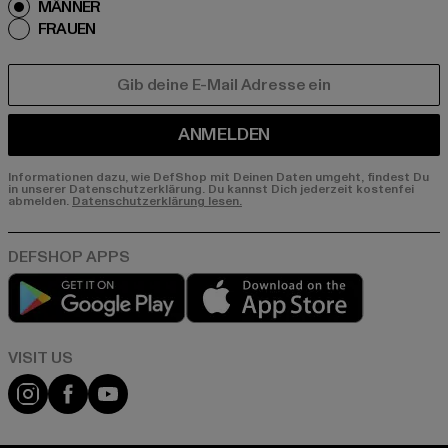
MÄNNER
FRAUEN
E-MAIL
ANMELDEN
Informationen dazu, wie DefShop mit Deinen Daten umgeht, findest Du
in unserer Datenschutzerklärung. Du kannst Dich jederzeit kostenfei
abmelden.
Datenschutzerklärung lesen.
Play market
App store
Visit our Instagram page:
Visit our Facebook page:
Visit our YouTube channel: