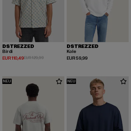
DSTREZZED
DSTREZZED
Birdi
Kole
Derzeitiger Preis: EUR 110,49
Aktionspreis: EUR 129,99
Derzeitiger Preis: EUR 59,99
EUR 110,49
EUR 129,99
EUR 59,99
NEU
NEU