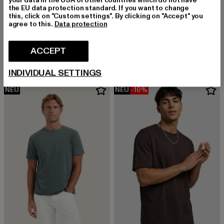
the EU data protection standard. If you want to change
this, click on "Custom settings". By clicking on "Accept" you
agree to this.
Data protection
DSTREZZED
DSTREZZED
Mc Queen
Mc Queen
Derzeitiger Preis: EUR 35,99
Aktionspreis: EUR 39,99
Derzeitiger Preis: EUR 35,99
Aktionspreis:
ACCEPT
EUR 35,99
EUR 39,99
EUR 35,99
EUR 39,99
INDIVIDUAL SETTINGS
NEU
NEU
-10%