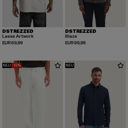
DSTREZZED
DSTREZZED
Lasse Artwork
Blaze
Derzeitiger Preis: EUR 69,99
Derzeitiger Preis: EUR 99,99
EUR 69,99
EUR 99,99
NEU
-15%
NEU