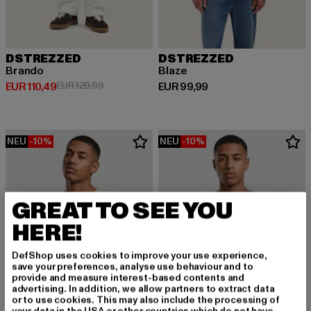
DSTREZZED
DSTREZZED
Brando
Blaze
Derzeitiger Preis: EUR 110,49
Aktionspreis: EUR 129,99
Derzeitiger Preis: EUR 99,99
EUR 110,49
EUR 129,99
EUR 99,99
NEU
-10%
NEU
-10%
GREAT TO SEE YOU
HERE!
DefShop uses cookies to improve your use experience,
save your preferences, analyse use behaviour and to
provide and measure interest-based contents and
advertising. In addition, we allow partners to extract data
or to use cookies. This may also include the processing of
your data in the USA or other countries which do not have