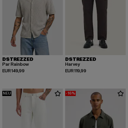
DSTREZZED
DSTREZZED
Par Rainbow
Harvey
Derzeitiger Preis: EUR 149,99
Derzeitiger Preis: EUR 119,99
EUR 149,99
EUR 119,99
NEU
-16%