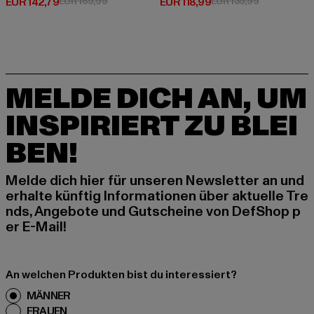
Derzeitiger Preis: EUR 142,79
Aktionspreis: EUR 169,99
Derzeitiger Preis: EUR 118,99
Aktionspreis
EUR 142,79
EUR 169,99
EUR 118,99
EUR 139,99
MELDE DICH AN, UM
INSPIRIERT ZU BLEI
BEN!
Melde dich hier für unseren Newsletter an und
erhalte künftig Informationen über aktuelle Tre
nds, Angebote und Gutscheine von DefShop p
er E-Mail!
An welchen Produkten bist du interessiert?
MÄNNER
FRAUEN