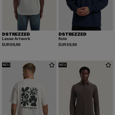
DSTREZZED
DSTREZZED
Lasse Artwork
Kole
Derzeitiger Preis: EUR 69,99
Derzeitiger Preis: EUR 59,99
EUR 69,99
EUR 59,99
NEU
NEU