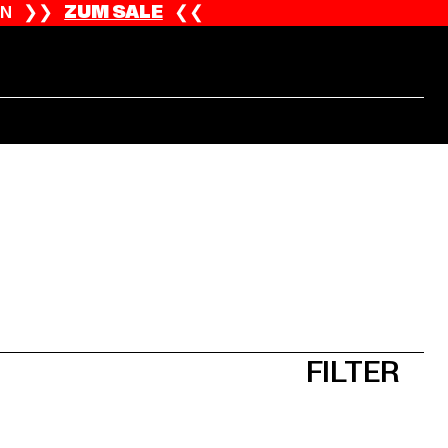
ION ❯❯
ZUM SALE
❮❮
FILTER