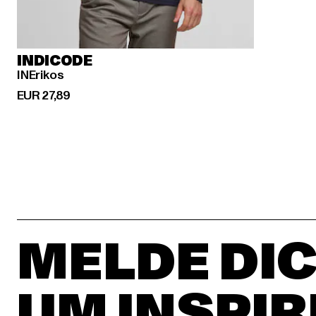
INDICODE
INErikos
Derzeitiger Preis: EUR 27,89
EUR 27,89
MELDE DIC
UM INSPIR