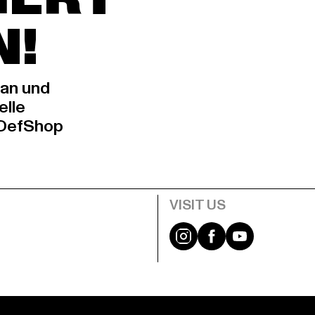
N!
 an und
elle
 DefShop
e
Visit our Instagram pa
Visit our Facebo
Visit our Y