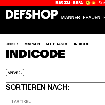
BIS ZU -65%
😲💥 Sum
MÄNNER
FRAUEN
UNISEX
MARKEN
ALL BRANDS
INDICODE
INDICODE
APPAREL
SORTIEREN NACH:
1 ARTIKEL