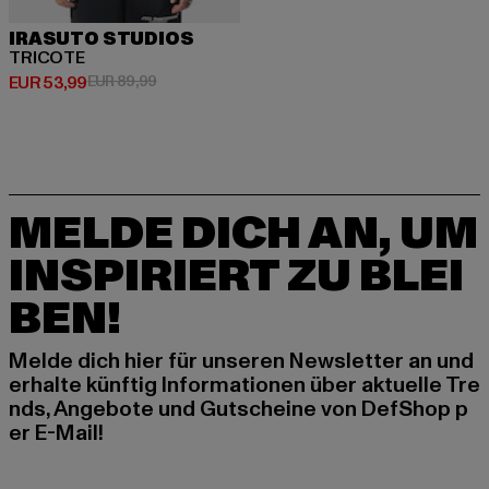
IRASUTO STUDIOS
TRICOTE
Derzeitiger Preis: EUR 53,99
Aktionspreis: EUR 89,99
EUR 53,99
EUR 89,99
MELDE DICH AN, UM
INSPIRIERT ZU BLEI
BEN!
Melde dich hier für unseren Newsletter an und
erhalte künftig Informationen über aktuelle Tre
nds, Angebote und Gutscheine von DefShop p
er E-Mail!