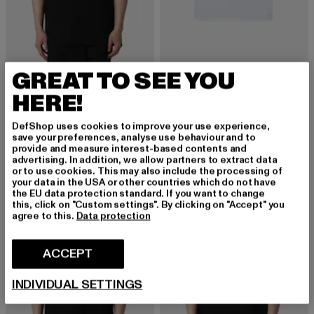
GREAT TO SEE YOU
IRASUTO STUDIOS
IRASUTO STUDIOS
REDI
TANJUN
HERE!
Derzeitiger Preis: EUR 26,79
Aktionspreis: EUR 39,99
Derzeitiger Preis: EUR 26,79
Aktionspreis:
EUR 26,79
EUR 39,99
EUR 26,79
EUR 39,99
DefShop uses cookies to improve your use experience,
save your preferences, analyse use behaviour and to
provide and measure interest-based contents and
advertising. In addition, we allow partners to extract data
-35%
-33%
or to use cookies. This may also include the processing of
your data in the USA or other countries which do not have
the EU data protection standard. If you want to change
this, click on "Custom settings". By clicking on "Accept" you
agree to this.
Data protection
ACCEPT
INDIVIDUAL SETTINGS