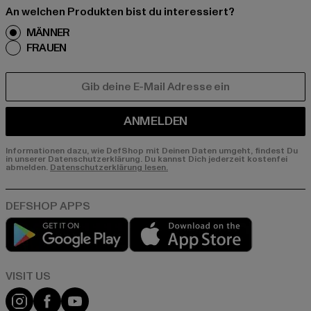
An welchen Produkten bist du interessiert?
MÄNNER
FRAUEN
E-MAIL
ANMELDEN
Informationen dazu, wie DefShop mit Deinen Daten umgeht, findest Du
in unserer Datenschutzerklärung. Du kannst Dich jederzeit kostenfei
abmelden.
Datenschutzerklärung lesen.
Play market
App store
Visit our Instagram page:
Visit our Facebook page:
Visit our YouTube channel: