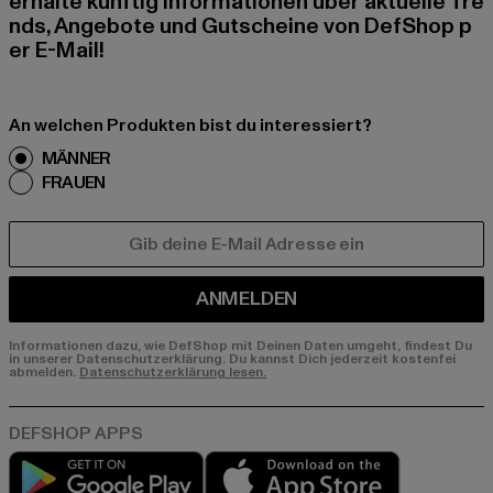
erhalte künftig Informationen über aktuelle Tre
nds, Angebote und Gutscheine von DefShop p
er E-Mail!
An welchen Produkten bist du interessiert?
MÄNNER
FRAUEN
E-MAIL
ANMELDEN
Informationen dazu, wie DefShop mit Deinen Daten umgeht, findest Du
in unserer Datenschutzerklärung. Du kannst Dich jederzeit kostenfei
abmelden.
Datenschutzerklärung lesen.
Play market
App store