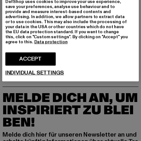
DefShop uses cookies to improve your use experience,
save your preferences, analyse use behaviour and to
provide and measure interest-based contents and
advertising. In addition, we allow partners to extract data
or to use cookies. This may also include the processing of
your data in the USA or other countries which do not have
the EU data protection standard. If you want to change
LOST YOUTH
this, click on "Custom settings". By clicking on "Accept" you
''Dollar''
LOST YOUTH
agree to this.
Data protection
Derzeitiger Preis: EUR 54,89
Aktionspreis:
EUR 54,89
EUR 89,99
Icon V.2
Derzeitiger Preis: EUR 59,39
Aktionspreis: EUR 89,99
EUR 59,39
EUR 89,99
ACCEPT
INDIVIDUAL SETTINGS
MELDE DICH AN, UM
INSPIRIERT ZU BLEI
BEN!
Melde dich hier für unseren Newsletter an und