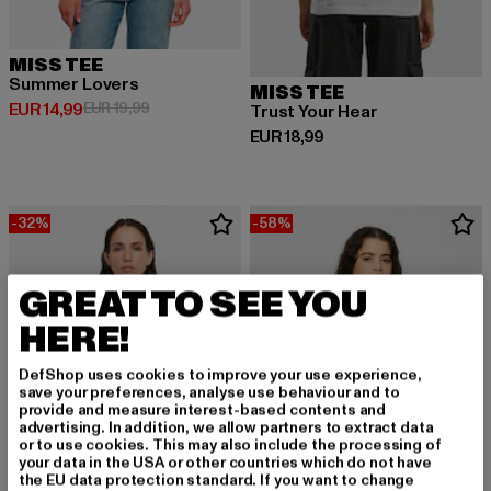
MISS TEE
Summer Lovers
MISS TEE
Derzeitiger Preis: EUR 14,99
Aktionspreis: EUR 19,99
EUR 14,99
EUR 19,99
Trust Your Hear
Derzeitiger Preis: EUR 18,99
EUR 18,99
-32%
-58%
GREAT TO SEE YOU
HERE!
DefShop uses cookies to improve your use experience,
save your preferences, analyse use behaviour and to
provide and measure interest-based contents and
advertising. In addition, we allow partners to extract data
or to use cookies. This may also include the processing of
your data in the USA or other countries which do not have
the EU data protection standard. If you want to change