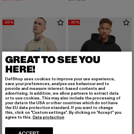
-28%
-30%
GREAT TO SEE YOU
HERE!
DefShop uses cookies to improve your use experience,
save your preferences, analyse use behaviour and to
provide and measure interest-based contents and
advertising. In addition, we allow partners to extract data
or to use cookies. This may also include the processing of
your data in the USA or other countries which do not have
MISTER TEE UPSCALE
the EU data protection standard. If you want to change
Le Papillon Oversize
this, click on "Custom settings". By clicking on "Accept" you
MISTER TEE UPSCALE
Derzeitiger Preis: EUR 17,99
Aktionspreis: EUR 24,99
agree to this.
Data protection
EUR 17,99
EUR 24,99
Upscale Core EMB Oversize Hoody
Derzeitiger Preis: EUR 41,99
Aktionspreis: 
EUR 41,99
EUR 59,99
ACCEPT