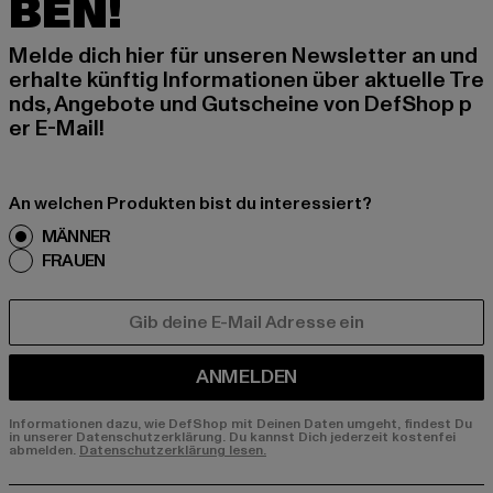
BEN!
Melde dich hier für unseren Newsletter an und
erhalte künftig Informationen über aktuelle Tre
nds, Angebote und Gutscheine von DefShop p
er E-Mail!
An welchen Produkten bist du interessiert?
MÄNNER
FRAUEN
E-MAIL
ANMELDEN
Informationen dazu, wie DefShop mit Deinen Daten umgeht, findest Du
in unserer Datenschutzerklärung. Du kannst Dich jederzeit kostenfei
abmelden.
Datenschutzerklärung lesen.