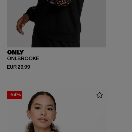
ONLY
ONLBROOKE
Derzeitiger Preis: EUR 29,99
EUR 29,99
-54%