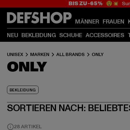
BIS ZU -65%
😲💥 Sum
MÄNNER
FRAUEN
NEU
BEKLEIDUNG
SCHUHE
ACCESSOIRES
UNISEX
MARKEN
ALL BRANDS
ONLY
ONLY
BEKLEIDUNG
SORTIEREN NACH:
BELIEBTE
28 ARTIKEL