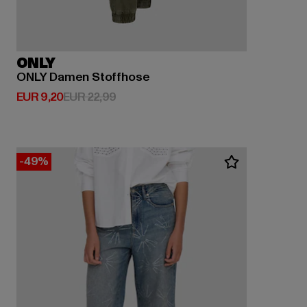
ONLY
ONLY Damen Stoffhose
Derzeitiger Preis: EUR 9,20
Aktionspreis: EUR 22,99
EUR 9,20
EUR 22,99
-49%