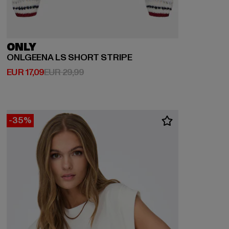
ONLY
ONLGEENA LS SHORT STRIPE
Derzeitiger Preis: EUR 17,09
Aktionspreis: EUR 29,99
EUR 17,09
EUR 29,99
-35%