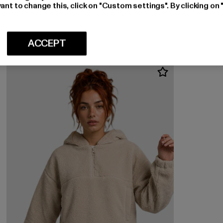
ONLY
ant to change this, click on "Custom settings". By clicking on 
ONLMADISON BLUSH HW LEO WIDE
Derzeitiger Preis: EUR 47,49
EUR 47,49
ACCEPT