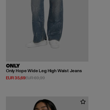
ONLY
Only Hope Wide Leg High Waist Jeans
Derzeitiger Preis: EUR 35,69
Aktionspreis: EUR 69,99
EUR 35,69
EUR 69,99