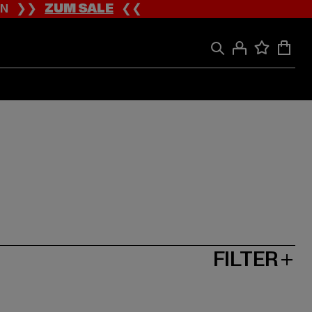
ION ❯❯
ZUM SALE
❮❮
FILTER