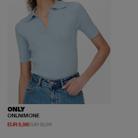
ONLY
ONLNIMONE
Derzeitiger Preis: EUR 5,98
Aktionspreis: EUR 12,99
EUR 5,98
EUR 12,99