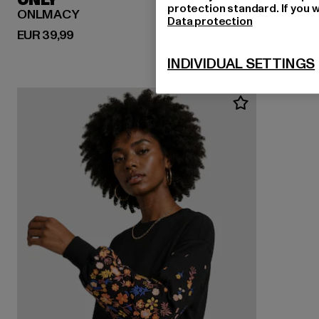
ONLY
protection standard. If you w
ONLMACY
Data protection
Derzeitiger Preis: EUR 39,99
EUR 39,99
INDIVIDUAL SETTINGS