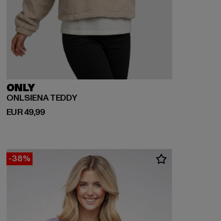
ONLY
ONLSIENA TEDDY
Derzeitiger Preis: EUR 49,99
EUR 49,99
-38%