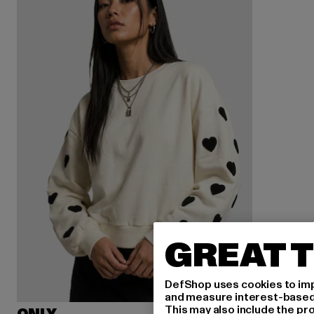
GREAT T
DefShop uses cookies to imp
and measure interest-based c
This may also include the pr