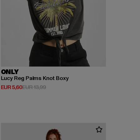
ONLY
Lucy Reg Palms Knot Boxy
Derzeitiger Preis: EUR 5,60
Aktionspreis: EUR 13,99
EUR 5,60
EUR 13,99