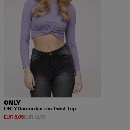
ONLY
ONLY Damen kurzes Twist Top
Derzeitiger Preis: EUR 8,05
Aktionspreis: EUR 12,99
EUR 8,05
EUR 12,99