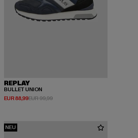
REPLAY
BULLET UNION
Derzeitiger Preis: EUR 88,99
Aktionspreis: EUR 99,99
EUR 88,99
EUR 99,99
NEU