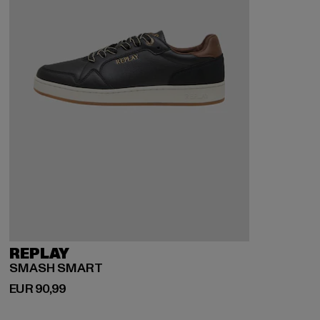
REPLAY
SMASH SMART
Derzeitiger Preis: EUR 90,99
EUR 90,99