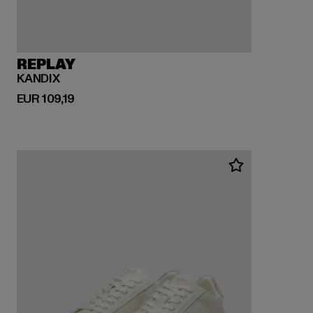
REPLAY
KANDIX
Derzeitiger Preis: EUR 109,19
EUR 109,19