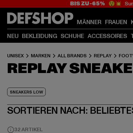
BIS ZU -65%
😲💥 Sum
MÄNNER
FRAUEN
NEU
BEKLEIDUNG
SCHUHE
ACCESSOIRES
UNISEX
MARKEN
ALL BRANDS
REPLAY
FOOT
REPLAY SNEAK
SNEAKERS LOW
SORTIEREN NACH:
BELIEBTE
32 ARTIKEL