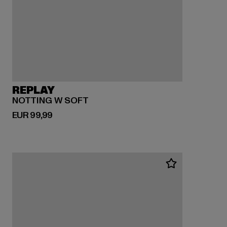
REPLAY
NOTTING W SOFT
Derzeitiger Preis: EUR 99,99
EUR 99,99