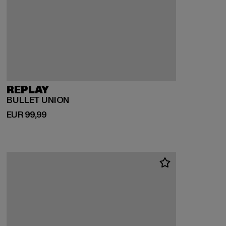
REPLAY
BULLET UNION
Derzeitiger Preis: EUR 99,99
EUR 99,99