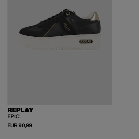
REPLAY
EPIC
Derzeitiger Preis: EUR 90,99
EUR 90,99