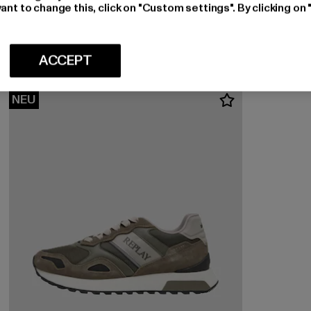
REPLAY
ant to change this, click on "Custom settings". By clicking on 
RAPID SENSE
Derzeitiger Preis: EUR 99,99
EUR 99,99
ACCEPT
NEU