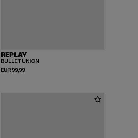
REPLAY
BULLET UNION
Derzeitiger Preis: EUR 99,99
EUR 99,99