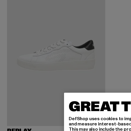
GREAT T
DefShop uses cookies to imp
and measure interest-based c
This may also include the pr