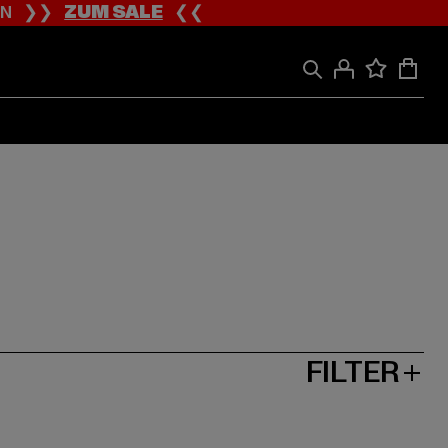
ION ❯❯
ZUM SALE
❮❮
FILTER