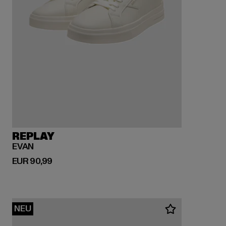
REPLAY
EVAN
Derzeitiger Preis: EUR 90,99
EUR 90,99
NEU