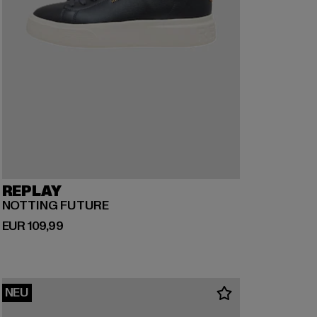
REPLAY
NOTTING FUTURE
Derzeitiger Preis: EUR 109,99
EUR 109,99
NEU