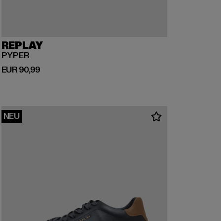
REPLAY
PYPER
Derzeitiger Preis: EUR 90,99
EUR 90,99
NEU