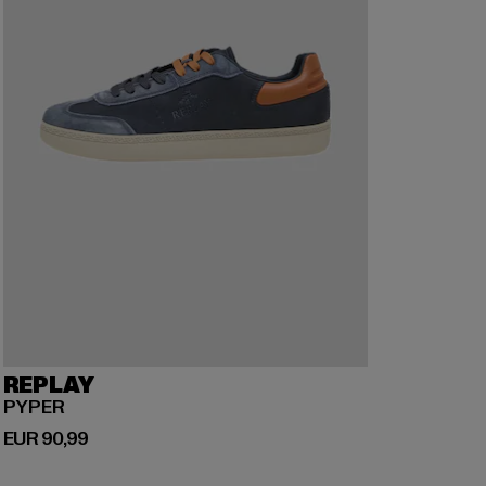
REPLAY
PYPER
Derzeitiger Preis: EUR 90,99
EUR 90,99