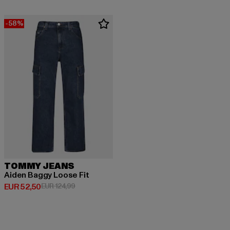
-58%
TOMMY JEANS
Aiden Baggy Loose Fit
Derzeitiger Preis: EUR 52,50
Aktionspreis: EUR 124,99
EUR 52,50
EUR 124,99