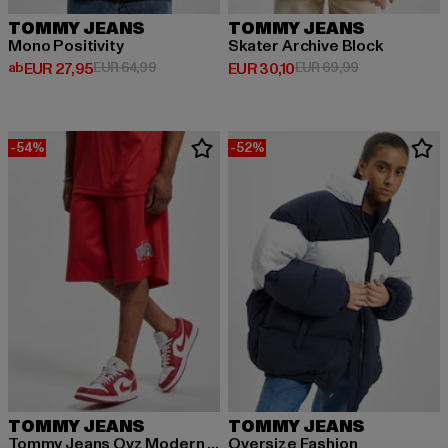
TOMMY JEANS
TOMMY JEANS
Mono Positivity
Skater Archive Block
Derzeitiger Preis: ab EUR 27,95
Aktionspreis: EUR 64,99
Derzeitiger Preis: EUR 30,10
Aktionspreis: 
ab
EUR 27,95
EUR 64,99
EUR 30,10
EUR 69,99
-54%
-52%
TOMMY JEANS
TOMMY JEANS
Tommy Jeans Ovz Modern Sport Bb Shorts
Oversize Fashion