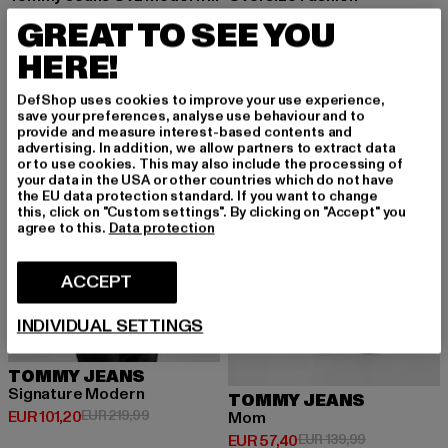
Derzeitiger Preis: EUR 36,80
Aktionspreis: EUR 79,99
Derzeitiger Preis: EUR 139,20
Aktionsprei
EUR 36,80
EUR 79,99
EUR 139,20
EUR 289,99
GREAT TO SEE YOU
HERE!
-54%
-59%
DefShop uses cookies to improve your use experience,
save your preferences, analyse use behaviour and to
provide and measure interest-based contents and
advertising. In addition, we allow partners to extract data
or to use cookies. This may also include the processing of
your data in the USA or other countries which do not have
the EU data protection standard. If you want to change
this, click on "Custom settings". By clicking on "Accept" you
agree to this.
Data protection
ACCEPT
INDIVIDUAL SETTINGS
TOMMY JEANS
Signature Modern
TOMMY JEANS
Derzeitiger Preis: EUR 101,20
Aktionspreis: EUR 219,99
EUR 101,20
EUR 219,99
Mom
Derzeitiger Preis: EUR 57,40
Aktionspreis:
EUR 57,40
EUR 139,99