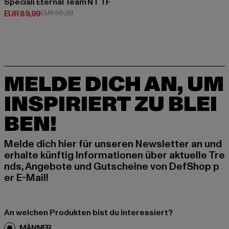
Speciali Eternal Team NT TF
Derzeitiger Preis: EUR 89,99
Aktionspreis: EUR 99,99
EUR 89,99
EUR 99,99
MELDE DICH AN, UM
INSPIRIERT ZU BLEI
BEN!
Melde dich hier für unseren Newsletter an und
erhalte künftig Informationen über aktuelle Tre
nds, Angebote und Gutscheine von DefShop p
er E-Mail!
An welchen Produkten bist du interessiert?
MÄNNER