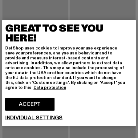
GREAT TO SEE YOU
UMBRO
UMBRO
DI Suede
Speciali Eternal Club TF
HERE!
Derzeitiger Preis: EUR 89,99
Aktionspreis: EUR 99,99
Derzeitiger Preis: EUR 56,99
EUR 89,99
EUR 99,99
EUR 56,99
DefShop uses cookies to improve your use experience,
save your preferences, analyse use behaviour and to
provide and measure interest-based contents and
advertising. In addition, we allow partners to extract data
-10%
-10%
or to use cookies. This may also include the processing of
your data in the USA or other countries which do not have
the EU data protection standard. If you want to change
this, click on "Custom settings". By clicking on "Accept" you
agree to this.
Data protection
ACCEPT
INDIVIDUAL SETTINGS