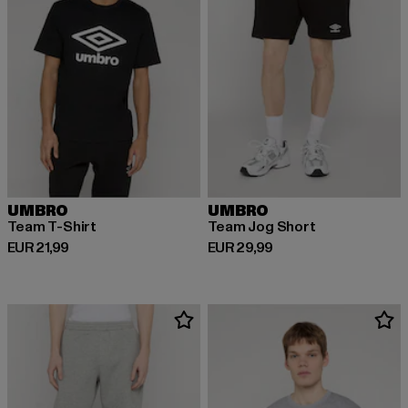
UMBRO
UMBRO
Team T-Shirt
Team Jog Short
Derzeitiger Preis: EUR 21,99
Derzeitiger Preis: EUR 29,99
EUR 21,99
EUR 29,99