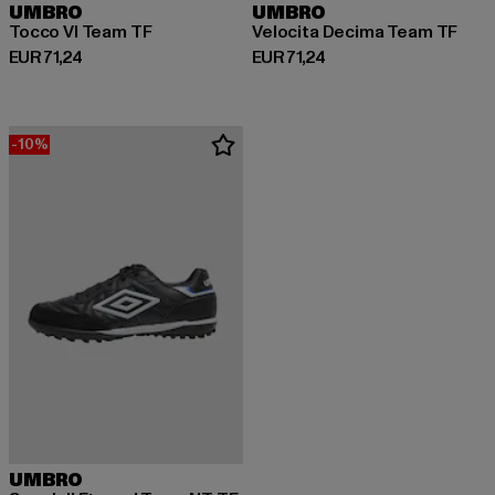
UMBRO
UMBRO
Tocco VI Team TF
Velocita Decima Team TF
Derzeitiger Preis: EUR 71,24
Derzeitiger Preis: EUR 71,24
EUR 71,24
EUR 71,24
-10%
UMBRO