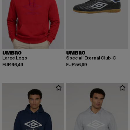
UMBRO
UMBRO
Large Logo
Speciali Eternal Club IC
Derzeitiger Preis: EUR 66,49
Derzeitiger Preis: EUR 56,99
EUR 66,49
EUR 56,99