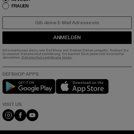
FRAUEN
E-MAIL
ANMELDEN
Informationen dazu, wie DefShop mit Deinen Daten umgeht, findest Du
in unserer Datenschutzerklärung. Du kannst Dich jederzeit kostenfei
abmelden.
Datenschutzerklärung lesen.
Play market
App store
Visit our Instagram page:
Visit our Facebook page:
Visit our YouTube channel: