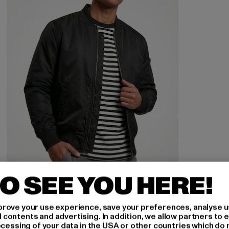
O SEE YOU HERE!
rove your use experience, save your preferences, analyse u
URBAN CLASSICS
ontents and advertising. In addition, we allow partners to e
Basic Bomber
ocessing of your data in the USA or other countries which do 