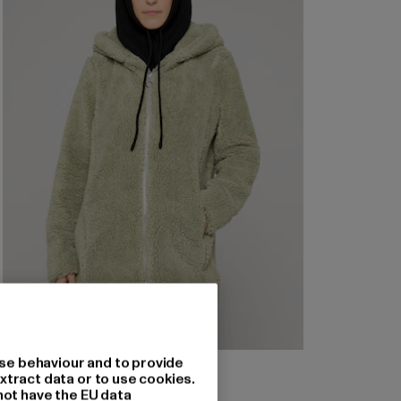
se behaviour and to provide
URBAN CLASSICS
xtract data or to use cookies.
Ladies Sherpa
not have the EU data