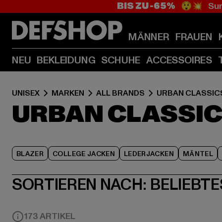
BIS ZU -65%
😲💥 Sum
MÄNNER
FRAUEN
NEU
BEKLEIDUNG
SCHUHE
ACCESSOIRES
UNISEX
MARKEN
ALL BRANDS
URBAN CLASSIC
URBAN CLASSIC
BLAZER
COLLEGE JACKEN
LEDERJACKEN
MÄNTEL
SORTIEREN NACH:
BELIEBTE
173 ARTIKEL