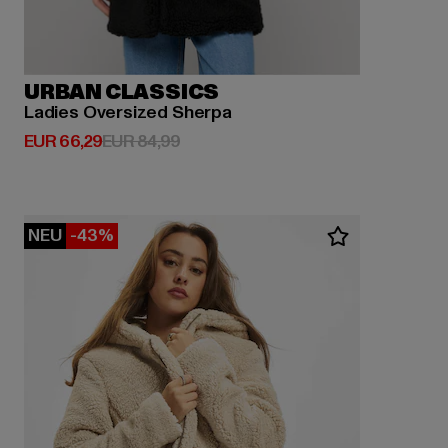
URBAN CLASSICS
Ladies Oversized Sherpa
Derzeitiger Preis: EUR 66,29
Aktionspreis: EUR 84,99
EUR 66,29
EUR 84,99
NEU
-43%