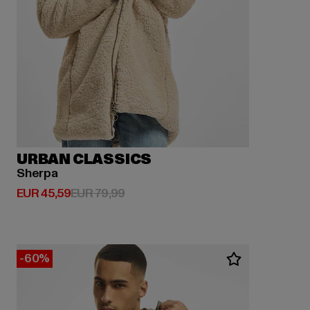
URBAN CLASSICS
Sherpa
Derzeitiger Preis: EUR 45,59
Aktionspreis: EUR 79,99
EUR 45,59
EUR 79,99
-60%