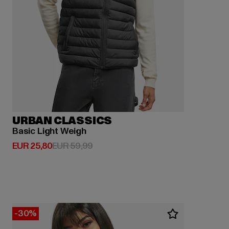
URBAN CLASSICS
Basic Light Weigh
Derzeitiger Preis: EUR 25,80
Aktionspreis: EUR 59,99
EUR 25,80
EUR 59,99
-30%