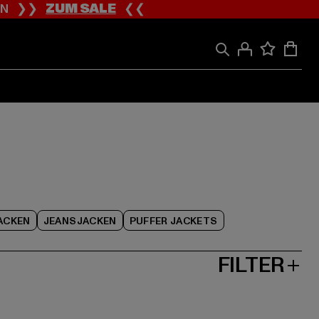
ION ❯❯
ZUM SALE
❮❮
ACKEN
JEANSJACKEN
PUFFER JACKETS
FILTER