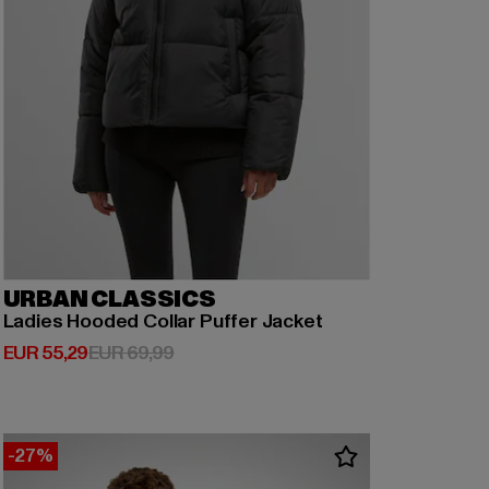
URBAN CLASSICS
Ladies Hooded Collar Puffer Jacket
Derzeitiger Preis: EUR 55,29
Aktionspreis: EUR 69,99
EUR 55,29
EUR 69,99
-27%