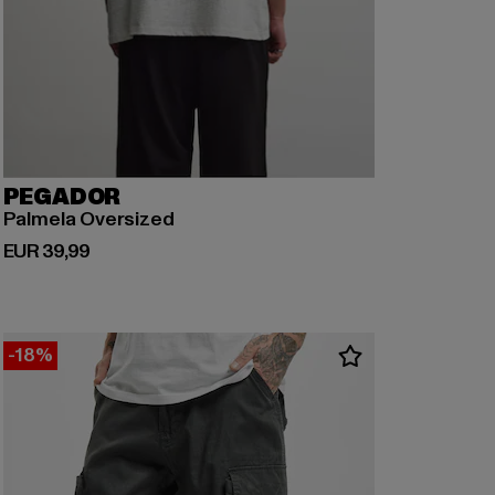
PEGADOR
Palmela Oversized
Derzeitiger Preis: EUR 39,99
EUR 39,99
-18%