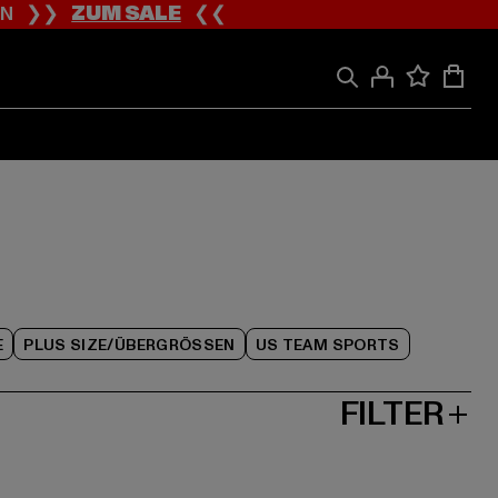
ION ❯❯
ZUM SALE
❮❮
E
PLUS SIZE/ÜBERGRÖSSEN
US TEAM SPORTS
FILTER