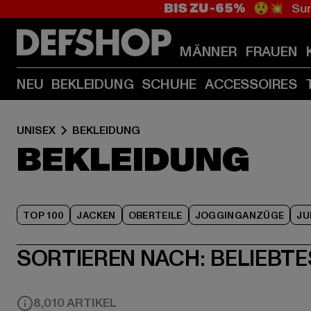
BIS ZU -65%
😲💥 Sum
MÄNNER
FRAUEN
NEU
BEKLEIDUNG
SCHUHE
ACCESSOIRES
UNISEX
BEKLEIDUNG
BEKLEIDUNG
TOP 100
JACKEN
OBERTEILE
JOGGINGANZÜGE
JU
SORTIEREN NACH:
BELIEBTE
8,010 ARTIKEL