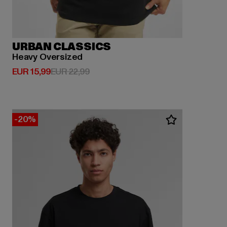
URBAN CLASSICS
Heavy Oversized
Derzeitiger Preis: EUR 15,99
Aktionspreis: EUR 22,99
EUR 15,99
EUR 22,99
-20%