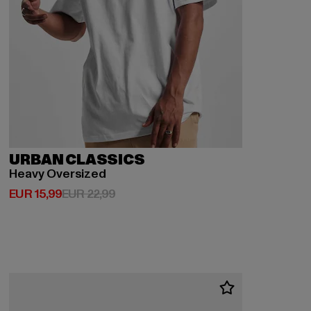
URBAN CLASSICS
Heavy Oversized
Derzeitiger Preis: EUR 15,99
Aktionspreis: EUR 22,99
EUR 15,99
EUR 22,99