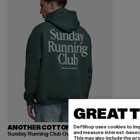
GREAT T
DefShop uses cookies to imp
ANOTHER COTTON LAB
and measure interest-based c
Sunday Running Club Oversized
This may also include the pr