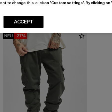
PAS DE MONACO
ant to change this, click on "Custom settings". By clicking on 
BRODERIE
Derzeitiger Preis: EUR 33,24
EUR 33,24
ACCEPT
NEU
-37%