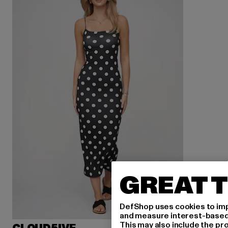
GREAT T
DefShop uses cookies to imp
and measure interest-based c
This may also include the pr