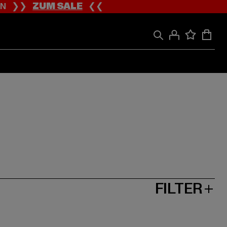
ION ❯❯
ZUM SALE
❮❮
FILTER