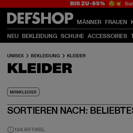
BIS ZU -65%
😲💥 Sum
MÄNNER
FRAUEN
NEU
BEKLEIDUNG
SCHUHE
ACCESSOIRES
UNISEX
BEKLEIDUNG
KLEIDER
KLEIDER
MINIKLEIDER
SORTIEREN NACH:
BELIEBTE
134 ARTIKEL