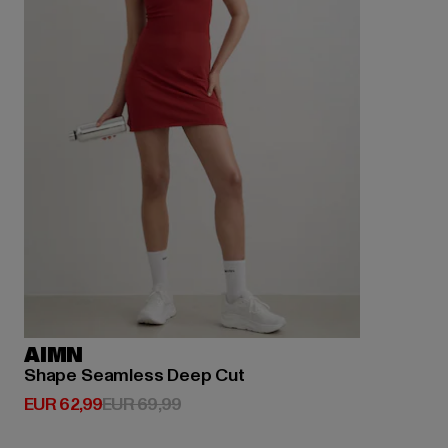
AIMN
Shape Seamless Deep Cut
Derzeitiger Preis: EUR 62,99
Aktionspreis: EUR 69,99
EUR 62,99
EUR 69,99