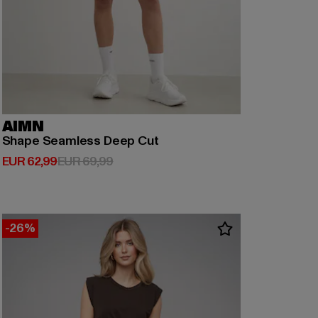
AIMN
Shape Seamless Deep Cut
Derzeitiger Preis: EUR 62,99
Aktionspreis: EUR 69,99
EUR 62,99
EUR 69,99
-26%