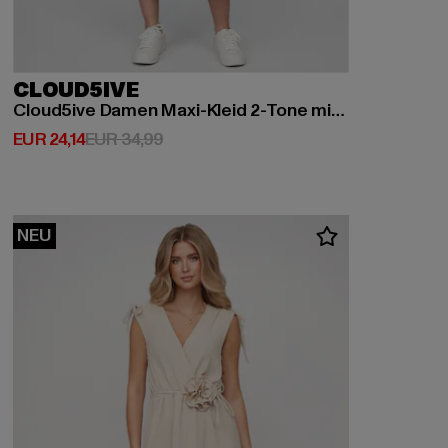
CLOUD5IVE
Cloud5ive Damen Maxi-Kleid 2-Tone mit Palmen Print
Derzeitiger Preis: EUR 24,14
Aktionspreis: EUR 34,99
EUR 24,14
EUR 34,99
NEU