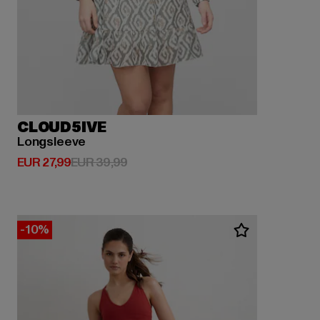
CLOUD5IVE
Longsleeve
Derzeitiger Preis: EUR 27,99
Aktionspreis: EUR 39,99
EUR 27,99
EUR 39,99
-10%