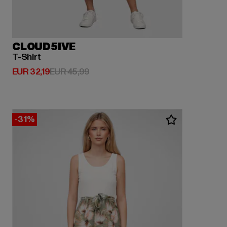
CLOUD5IVE
T-Shirt
Derzeitiger Preis: EUR 32,19
Aktionspreis: EUR 45,99
EUR 32,19
EUR 45,99
-31%