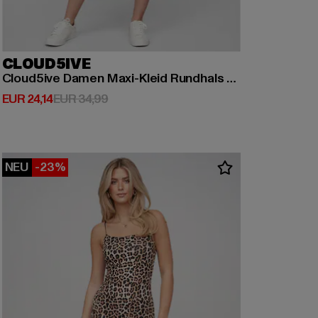
CLOUD5IVE
Cloud5ive Damen Maxi-Kleid Rundhals mit Punkt Print
Derzeitiger Preis: EUR 24,14
Aktionspreis: EUR 34,99
EUR 24,14
EUR 34,99
NEU
-23%