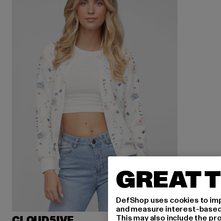
GREAT T
DefShop uses cookies to imp
and measure interest-based c
This may also include the pr
CLOUD5IVE