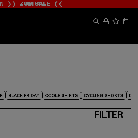
ION ❯❯
ZUM SALE
❮❮
R
BLACK FRIDAY
COOLE SHIRTS
CYCLING SHORTS
DAM
FILTER