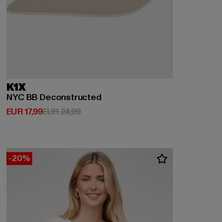
K1X
NYC BB Deconstructed
Derzeitiger Preis: EUR 17,99
Aktionspreis: EUR 24,99
EUR 17,99
EUR 24,99
-20%