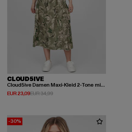
CLOUD5IVE
Cloud5ive Damen Maxi-Kleid 2-Tone mit Palmen Print
Derzeitiger Preis: EUR 23,09
Aktionspreis: EUR 34,99
EUR 23,09
EUR 34,99
-30%