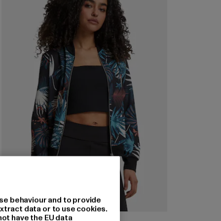
se behaviour and to provide
xtract data or to use cookies.
not have the EU data
CLOUD5IVE