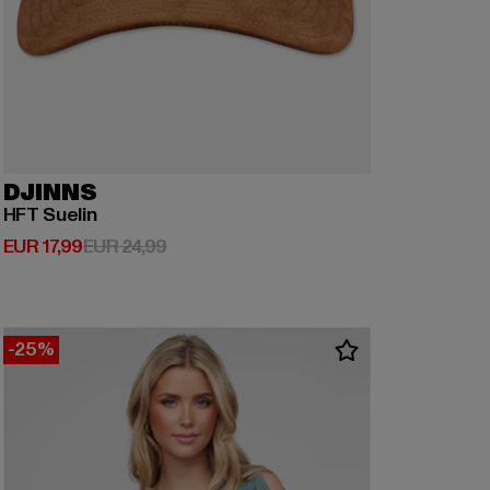
DJINNS
HFT Suelin
Derzeitiger Preis: EUR 17,99
Aktionspreis: EUR 24,99
EUR 17,99
EUR 24,99
-25%