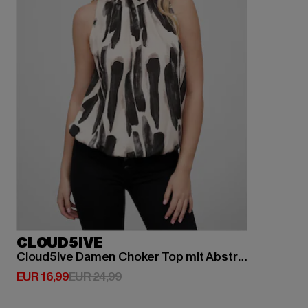
CLOUD5IVE
Cloud5ive Damen Choker Top mit Abstrakt Print
Derzeitiger Preis: EUR 16,99
Aktionspreis: EUR 24,99
EUR 16,99
EUR 24,99