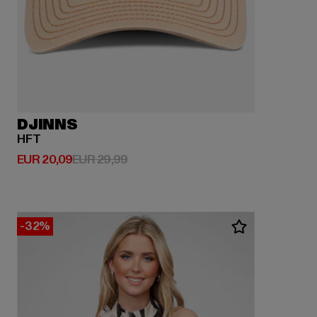
DJINNS
HFT
Derzeitiger Preis: EUR 20,09
Aktionspreis: EUR 29,99
EUR 20,09
EUR 29,99
-32%