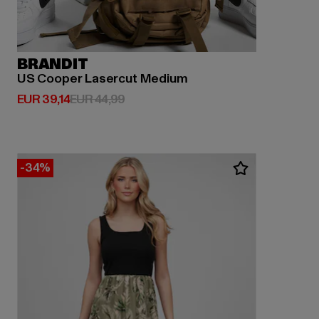
BRANDIT
US Cooper Lasercut Medium
Derzeitiger Preis: EUR 39,14
Aktionspreis: EUR 44,99
EUR 39,14
EUR 44,99
-34%