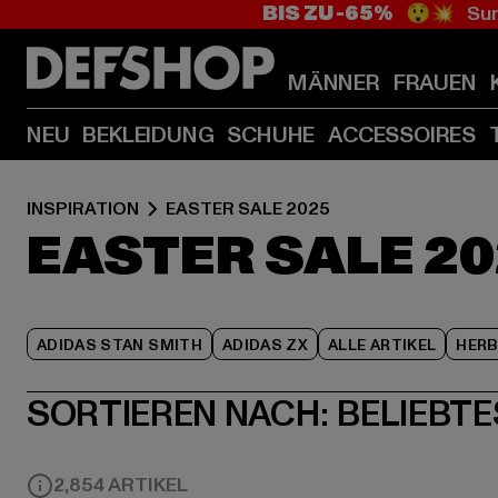
BIS ZU -65%
😲💥 Sum
MÄNNER
FRAUEN
NEU
BEKLEIDUNG
SCHUHE
ACCESSOIRES
INSPIRATION
EASTER SALE 2025
EASTER SALE 20
ADIDAS STAN SMITH
ADIDAS ZX
ALLE ARTIKEL
HER
SORTIEREN NACH:
BELIEBTE
2,854 ARTIKEL