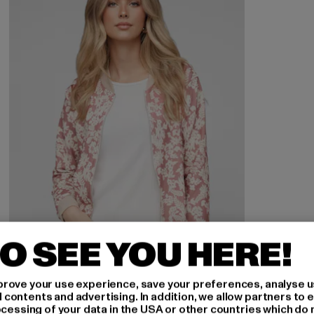
O SEE YOU HERE!
rove your use experience, save your preferences, analyse u
ontents and advertising. In addition, we allow partners to e
ocessing of your data in the USA or other countries which do 
CLOUD5IVE