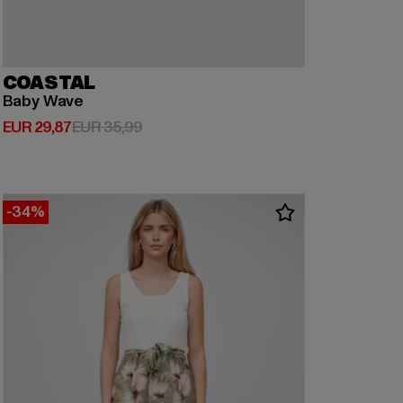
COASTAL
Baby Wave
Derzeitiger Preis: EUR 29,87
Aktionspreis: EUR 35,99
EUR 29,87
EUR 35,99
-34%