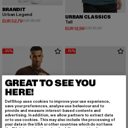
BRANDIT
Urban Legend
URBAN CLASSICS
Derzeitiger Preis: EUR 32,79
Aktionspreis: EUR 39,99
EUR 32,79
EUR 39,99
Tall
Derzeitiger Preis: EUR 12,99
Aktionspreis: 
EUR 12,99
EUR 19,99
-35%
-16%
GREAT TO SEE YOU
HERE!
DefShop uses cookies to improve your use experience,
save your preferences, analyse use behaviour and to
provide and measure interest-based contents and
advertising. In addition, we allow partners to extract data
or to use cookies. This may also include the processing of
your data in the USA or other countries which do not have