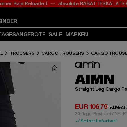
mer Sale Reloaded — absolute RABATTESKALAT
Zum
Zum
Inhalt
Fußzeile
springen
springen
KINDER
(Enter
(Enter
drücken)
drücken)
TAGESANGEBOTE
SALE
MARKEN
L
TROUSERS
CARGO TROUSERS
CARGO TROUS
AIMN
Straight Leg Cargo P
Derzeitiger Preis:
EUR 106,79
inkl. MwSt
30-Tage-Bestpreis**: EUR
Sofort lieferbar!