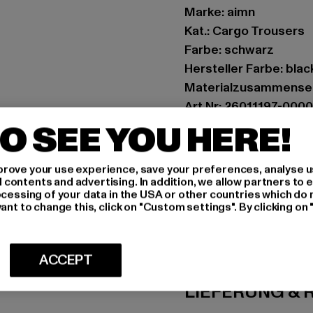
Marke: aimn
Kat.: Cargo Trousers
Farbe: schwarz
Hersteller Farbe: blac
Materialzusammense
Art.Nr: 26011197-000
O SEE YOU HERE!
Hersteller: Urban Sty
agentur@urbanstyle
rove your use experience, save your preferences, analyse u
Schanzenstraße 41 | 5
ontents and advertising. In addition, we allow partners to e
ocessing of your data in the USA or other countries which do 
ant to change this, click on "Custom settings". By clicking on 
GRÖSSE 
PFLEGEHINWE
ACCEPT
LIEFERUNG &