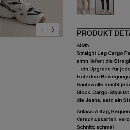
beige
schwarz
PRODUKT DET
AIMN
Straight Leg Cargo P
aimn liefert die Stra
– ein Upgrade für jeden
trotzdem Bewegungsfr
Baumwolle macht jede
Block. Cargo-Style ist 
die Jeans, setz ein S
Anlass: Alltag, Beque
Verschlussarten: ver
Schnitt: schmal