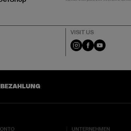
e
Visit our Instagram pa
Visit our Facebo
Visit our Y
 BEZAHLUNG
KONTO
UNTERNEHMEN