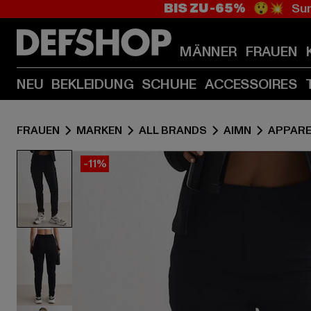
BIS ZU -65%
😲💥 Sum
MÄNNER
FRAUEN
NEU
BEKLEIDUNG
SCHUHE
ACCESSOIRES
FRAUEN
MARKEN
ALL BRANDS
AIMN
APPARE
-11%