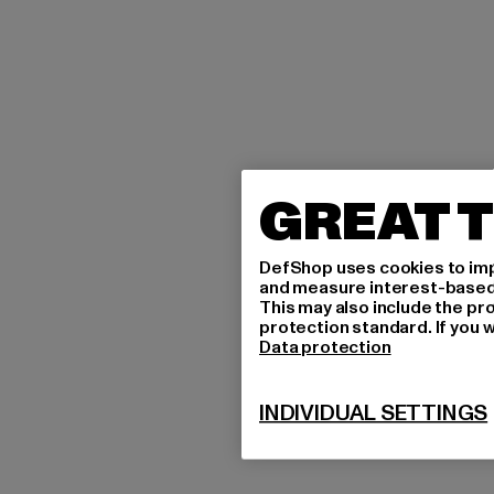
GREAT T
DefShop uses cookies to imp
and measure interest-based c
This may also include the pr
protection standard. If you w
Data protection
INDIVIDUAL SETTINGS