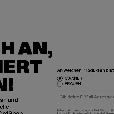
H AN,
IERT
An welchen Produkten bist
N!
MÄNNER
FRAUEN
E-MAIL
 an und
elle
Informationen dazu, wie DefShop mit 
 DefShop
kannst Dich jederzeit kostenfei abme