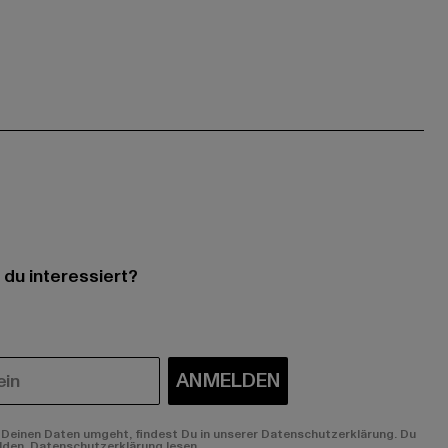
 du interessiert?
ANMELDEN
Deinen Daten umgeht, findest Du in unserer Datenschutzerklärung. Du
lden.
Datenschutzerklärung lesen.