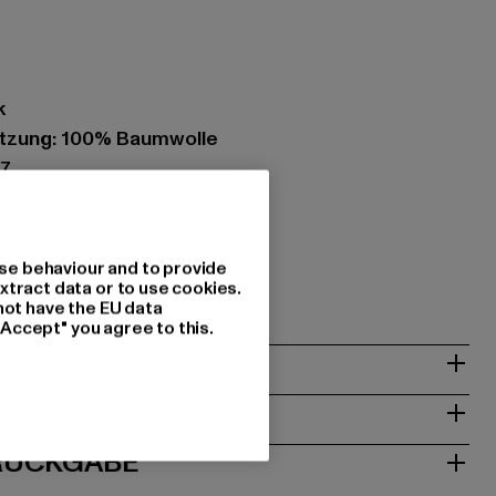
k
tzung: 100% Baumwolle
07
les Agency GmbH & Co. KG |
sagency.com
se behaviour and to provide
1063 Köln | DE
xtract data or to use cookies.
not have the EU data
"Accept" you agree to this.
& PASSFORM
ISE
 RÜCKGABE