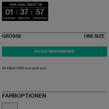
-33% DEAL ENDET IN
01
37
57
Stunden
Minuten
Sekunden
SIZE
GRÖSSE
ONE SIZE
IN DEN WARENKORB
Artikel fällt normal aus
FARBOPTIONEN