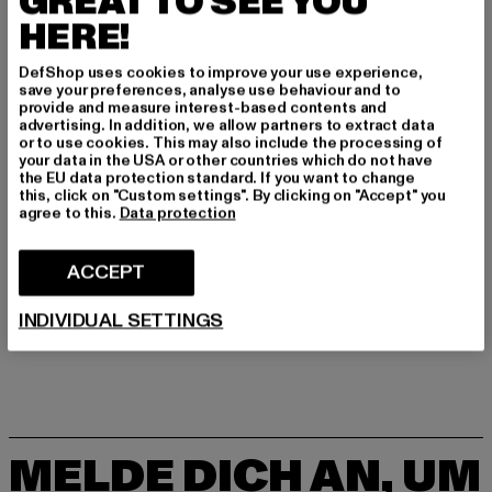
GREAT TO SEE YOU
Art.Nr: TB2250-00882
HERE!
Hersteller: TB International GmbH |
info@tbint.de
DefShop uses cookies to improve your use experience,
Dr.-Robert-Murjahn-Straße 7 | 64372 Ober-Ramstadt |
save your preferences, analyse use behaviour and to
provide and measure interest-based contents and
DE
advertising. In addition, we allow partners to extract data
or to use cookies. This may also include the processing of
your data in the USA or other countries which do not have
the EU data protection standard. If you want to change
GRÖSSE & PASSFORM
this, click on "Custom settings". By clicking on "Accept" you
agree to this.
Data protection
PFLEGEHINWEISE
ACCEPT
LIEFERUNG & RÜCKGABE
INDIVIDUAL SETTINGS
MELDE DICH AN, UM