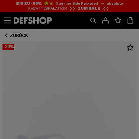
BIS ZU -65%
😲💥 Summer Sale Reloaded — absolute
Zum
Zum
RABATTESKALATION ❯❯
ZUM SALE
❮❮
Inhalt
Fußzeile
springen
springen
ZURÜCK
-33%