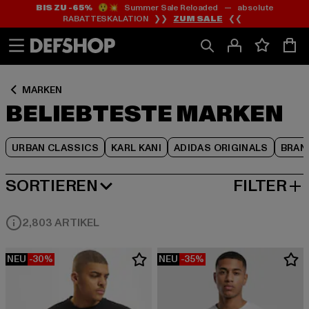
BIS ZU -65%
😲💥 Summer Sale Reloaded — absolute
Zum
Zum
Zum
RABATTESKALATION ❯❯
ZUM SALE
❮❮
Inhalt
Fußzeile
Produktraster
springen
springen
springen
MARKEN
BELIEBTESTE MARKEN
URBAN CLASSICS
KARL KANI
ADIDAS ORIGINALS
BRAN
SORTIEREN
FILTER
BELIEBTESTE
2,803 ARTIKEL
NEU
-30%
NEU
-35%