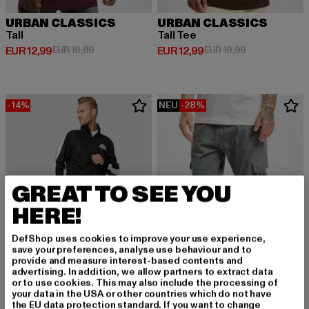
URBAN CLASSICS
URBAN CLASSICS
Tall
Tall Tee
Derzeitiger Preis: EUR 12,99
Aktionspreis: EUR 19,99
Derzeitiger Preis: EUR 12,99
Aktionspreis: 
EUR 12,99
EUR 19,99
EUR 12,99
EUR 19,99
-14%
NEU
-28%
GREAT TO SEE YOU
HERE!
DefShop uses cookies to improve your use experience,
save your preferences, analyse use behaviour and to
provide and measure interest-based contents and
advertising. In addition, we allow partners to extract data
or to use cookies. This may also include the processing of
your data in the USA or other countries which do not have
URBAN CLASSICS
the EU data protection standard. If you want to change