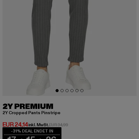
2Y PREMIUM
2Y Cropped Pants Pinstripe
Derzeitiger Preis: EUR 24,14
EUR 24,14
Aktionspreis: EUR 34,99
inkl. MwSt.
EUR 34,99
-31% DEAL ENDET IN