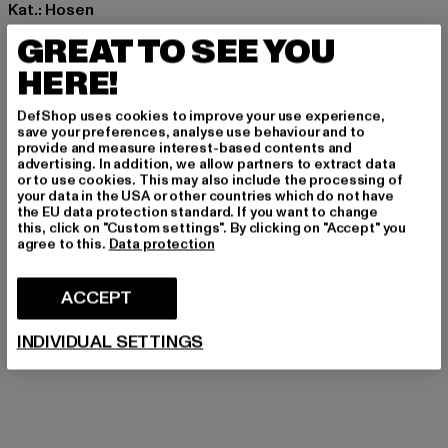
Kat.: Hosen
Farbe: grau
GREAT TO SEE YOU
Hersteller Farbe: grey
HERE!
Materialzusammensetzung: 70% Baumwolle, 27%
Polyester, 3% Elasthan
DefShop uses cookies to improve your use experience,
Art.Nr: P1044CPP-00111
save your preferences, analyse use behaviour and to
provide and measure interest-based contents and
advertising. In addition, we allow partners to extract data
Hersteller: 2Y Premium GmbH |
info@2y-studios.com
or to use cookies. This may also include the processing of
your data in the USA or other countries which do not have
Hollefeldstraße 16 | 48282 Emsdetten | DE
the EU data protection standard. If you want to change
this, click on "Custom settings". By clicking on "Accept" you
agree to this.
Data protection
GRÖSSE & PASSFORM
ACCEPT
PFLEGEHINWEISE
INDIVIDUAL SETTINGS
LIEFERUNG & RÜCKGABE