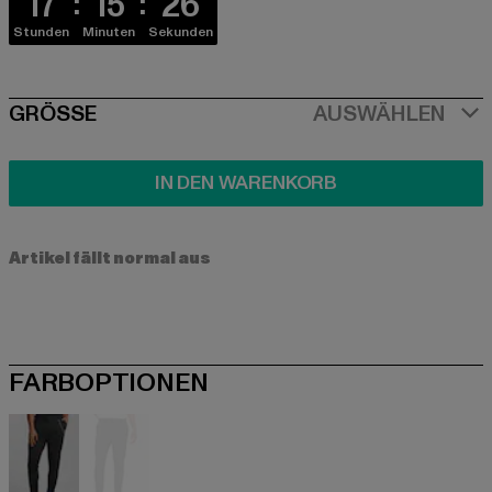
17
15
25
Stunden
Minuten
Sekunden
SIZE
GRÖSSE
AUSWÄHLEN
IN DEN WARENKORB
Artikel fällt normal aus
FARBOPTIONEN