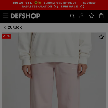
BIS ZU -65%
😲💥 Summer Sale Reloaded — absolute
Zum
Zum
RABATTESKALATION ❯❯
ZUM SALE
❮❮
Inhalt
Fußzeile
springen
springen
ZURÜCK
-15%