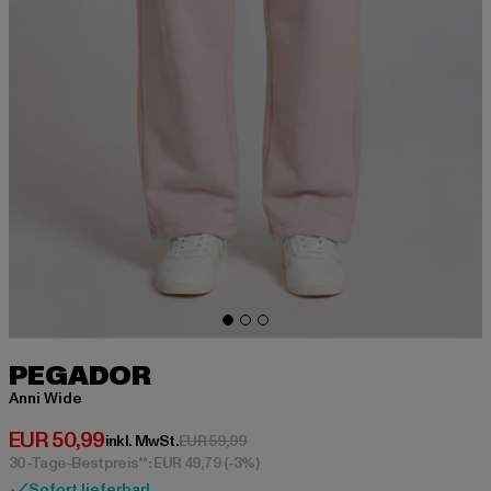
PEGADOR
Anni Wide
Derzeitiger Preis: EUR 50,99
EUR 50,99
Aktionspreis: EUR 59,99
inkl. MwSt.
EUR 59,99
30-Tage-Bestpreis**: EUR 49,79
(-3%)
Sofort lieferbar!