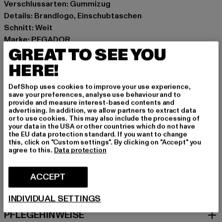
Verschlussarten: Gummizug
Details: Brandlogo, Einschubtaschen
Schnitt: Weit
Marke: PEGADOR
GREAT TO SEE YOU
Kat.: Trousers - Sweat
Farbe: rosa
HERE!
Hersteller Farbe: washed powder pink white
DefShop uses cookies to improve your use experience,
Materialzusammensetzung: 80% Baumwolle, 20%
save your preferences, analyse use behaviour and to
Polyester
provide and measure interest-based contents and
advertising. In addition, we allow partners to extract data
Art.Nr: PGDR4785-23212
or to use cookies. This may also include the processing of
your data in the USA or other countries which do not have
the EU data protection standard. If you want to change
Hersteller: The Mad Agency GmbH |
this, click on "Custom settings". By clicking on "Accept" you
info@themad.agency
agree to this.
Data protection
Hollefeldstraße 16 | 48282 Emsdetten | DE
ACCEPT
GRÖSSE & PASSFORM
INDIVIDUAL SETTINGS
PFLEGEHINWEISE