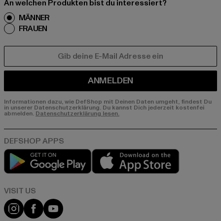
An welchen Produkten bist du interessiert?
MÄNNER
FRAUEN
E-MAIL
ANMELDEN
Informationen dazu, wie DefShop mit Deinen Daten umgeht, findest Du
in unserer Datenschutzerklärung. Du kannst Dich jederzeit kostenfei
abmelden.
Datenschutzerklärung lesen.
Play market
App store
Visit our Instagram page:
Visit our Facebook page:
Visit our YouTube channel: