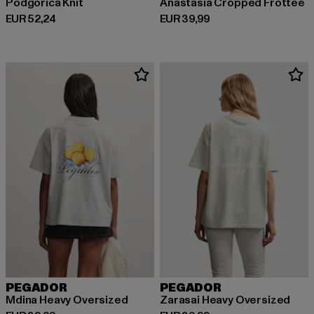
Podgorica Knit
Anastasia Cropped Frottee
Derzeitiger Preis: EUR 52,24
Derzeitiger Preis: EUR 39,99
EUR 52,24
EUR 39,99
PEGADOR
PEGADOR
Mdina Heavy Oversized
Zarasai Heavy Oversized