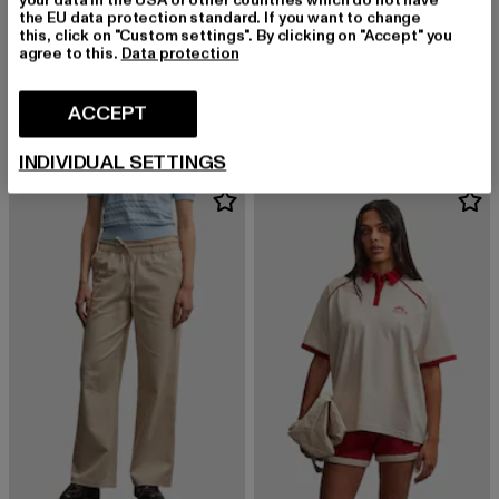
the EU data protection standard. If you want to change
this, click on "Custom settings". By clicking on "Accept" you
agree to this.
Data protection
PEGADOR
PEGADOR
Brunate Linen
Pike Oversized
Derzeitiger Preis: EUR 34,99
Derzeitiger Preis: EUR 39,99
ACCEPT
EUR 34,99
EUR 39,99
INDIVIDUAL SETTINGS