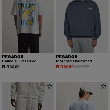
PEGADOR
PEGADOR
Palmela Oversized
Morcote Oversized
Derzeitiger Preis: EUR 39,99
Derzeitiger Preis: EUR 69,59
Aktionspreis:
EUR 39,99
EUR 69,59
EUR 79,99