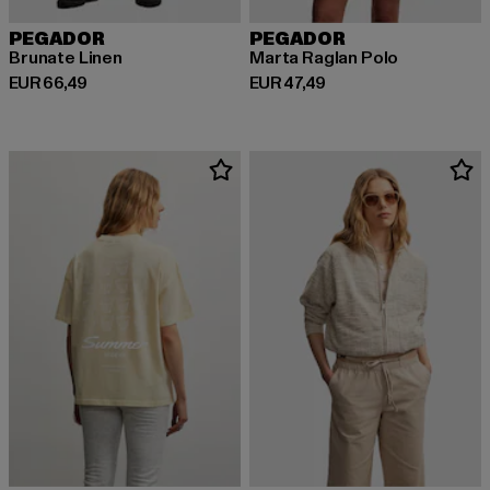
PEGADOR
PEGADOR
Brunate Linen
Marta Raglan Polo
Derzeitiger Preis: EUR 66,49
Derzeitiger Preis: EUR 47,49
EUR 66,49
EUR 47,49