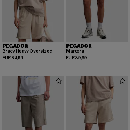
PEGADOR
PEGADOR
Bracy Heavy Oversized
Martera
Derzeitiger Preis: EUR 34,99
Derzeitiger Preis: EUR 39,99
EUR 34,99
EUR 39,99