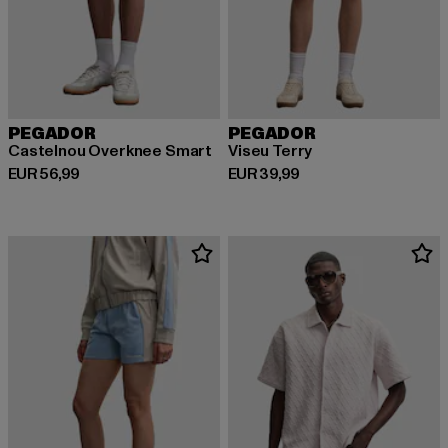
PEGADOR
PEGADOR
Castelnou Overknee Smart
Viseu Terry
Derzeitiger Preis: EUR 56,99
Derzeitiger Preis: EUR 39,99
EUR 56,99
EUR 39,99