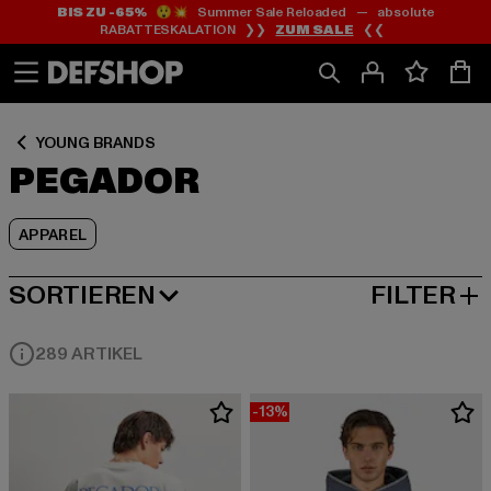
BIS ZU -65%
😲💥 Summer Sale Reloaded — absolute
Zum
Zum
Zum
RABATTESKALATION ❯❯
ZUM SALE
❮❮
Inhalt
Fußzeile
Produktraster
springen
springen
springen
YOUNG BRANDS
PEGADOR
APPAREL
SORTIEREN
FILTER
BELIEBTESTE
289 ARTIKEL
-13%