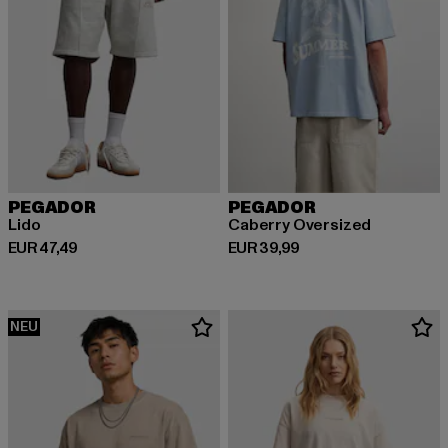
PEGADOR
PEGADOR
Lido
Caberry Oversized
Derzeitiger Preis: EUR 47,49
Derzeitiger Preis: EUR 39,99
EUR 47,49
EUR 39,99
NEU