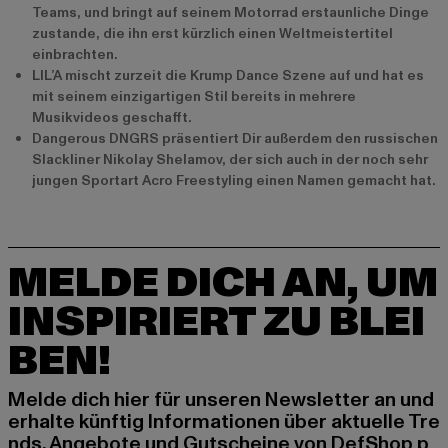
Teams, und bringt auf seinem Motorrad erstaunliche Dinge
zustande, die ihn erst kürzlich einen Weltmeistertitel
einbrachten.
LIL’A mischt zurzeit die Krump Dance Szene auf und hat es
mit seinem einzigartigen Stil bereits in mehrere
Musikvideos geschafft.
Dangerous DNGRS präsentiert Dir außerdem den russischen
Slackliner Nikolay Shelamov, der sich auch in der noch sehr
jungen Sportart Acro Freestyling einen Namen gemacht hat.
MELDE DICH AN, UM
INSPIRIERT ZU BLEI
BEN!
Melde dich hier für unseren Newsletter an und
erhalte künftig Informationen über aktuelle Tre
nds, Angebote und Gutscheine von DefShop p