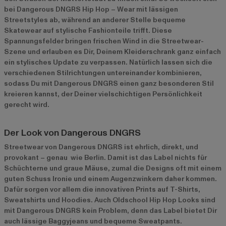
bei Dangerous DNGRS Hip Hop – Wear mit lässigen
Streetstyles ab, während an anderer Stelle bequeme
Skatewear auf stylische Fashionteile trifft. Diese
Spannungsfelder bringen frischen Wind in die Streetwear-
Szene und erlauben es Dir, Deinem Kleiderschrank ganz einfach
ein stylisches Update zu verpassen. Natürlich lassen sich die
verschiedenen Stilrichtungen untereinander kombinieren,
sodass Du mit Dangerous DNGRS einen ganz besonderen Stil
kreieren kannst, der Deiner vielschichtigen Persönlichkeit
gerecht wird.
Der Look von Dangerous DNGRS
Streetwear von Dangerous DNGRS ist ehrlich, direkt, und
provokant – genau wie Berlin. Damit ist das Label nichts für
Schüchterne und graue Mäuse, zumal die Designs oft mit einem
guten Schuss Ironie und einem Augenzwinkern daher kommen.
Dafür sorgen vor allem die innovativen Prints auf T-Shirts,
Sweatshirts und Hoodies. Auch Oldschool Hip Hop Looks sind
mit Dangerous DNGRS kein Problem, denn das Label bietet Dir
auch lässige Baggyjeans und bequeme Sweatpants.