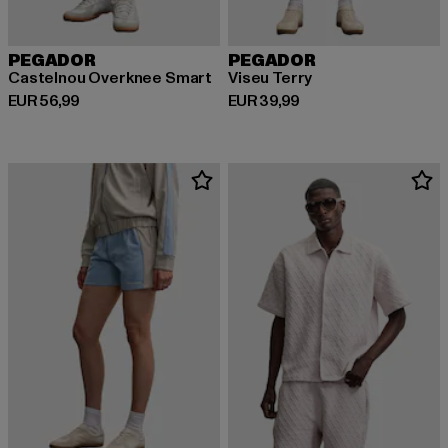
PEGADOR
PEGADOR
Castelnou Overknee Smart
Viseu Terry
Derzeitiger Preis: EUR 56,99
Derzeitiger Preis: EUR 39,99
EUR 56,99
EUR 39,99