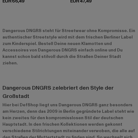
Derzeitiger Preis: EUR 66,49
Derzeitiger Preis: EUR 47,49
EUR 66,49
EUR 47,49
Dangerous DNGRS steht für Streetwear ohne Kompromisse. Ein
authentischer Streetstyle wird mit dem frischen Berliner Label
zum Kinderspiel. Bestell Deine neuen Klamotten und
Accessoires von Dangerous DNGRS einfach online und Du
kannst schon bald stilvoll durch die Straßen Deiner Stadt
ziehen.
Dangerous DNGRS zelebriert den Style der
Großstadt
Hier bei DefShop liegt uns Dangerous DNGRS ganz besonders
am Herzen, denn das 2009 in Berlin gegründete Label steht wie
kein zweites für den kompromisslosen Stil der deutschen
Hauptstadt. In den frischen Kollektionen werden gekonnt
verschiedene Stilrichtungen miteinander verwoben, die alle auf
den Straßen der Muttertstadt zu finden sind. So wechselt sich