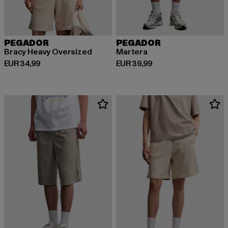
PEGADOR
PEGADOR
Bracy Heavy Oversized
Martera
Derzeitiger Preis: EUR 34,99
Derzeitiger Preis: EUR 39,99
EUR 34,99
EUR 39,99