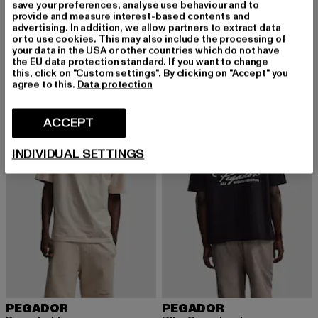
save your preferences, analyse use behaviour and to
PEGADOR
PEGADOR
provide and measure interest-based contents and
Villa High Waisted
Signar Structured Knit
advertising. In addition, we allow partners to extract data
Derzeitiger Preis: EUR 56,99
Derzeitiger Preis: EUR 47,49
EUR 56,99
EUR 47,49
or to use cookies. This may also include the processing of
your data in the USA or other countries which do not have
the EU data protection standard. If you want to change
this, click on "Custom settings". By clicking on "Accept" you
agree to this.
Data protection
NEU
ACCEPT
INDIVIDUAL SETTINGS
PEGADOR
PEGADOR