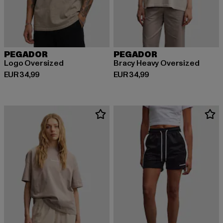
PEGADOR
PEGADOR
Logo Oversized
Bracy Heavy Oversized
Derzeitiger Preis: EUR 34,99
Derzeitiger Preis: EUR 34,99
EUR 34,99
EUR 34,99