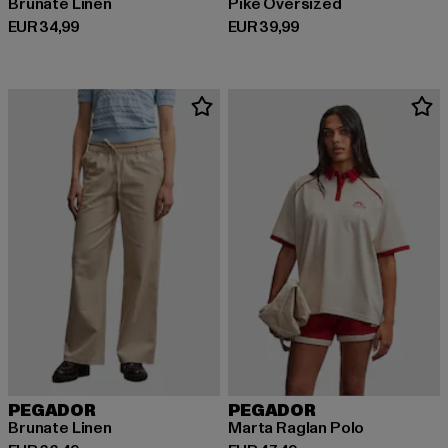
Brunate Linen
Pike Oversized
Derzeitiger Preis: EUR 34,99
Derzeitiger Preis: EUR 39,99
EUR 34,99
EUR 39,99
PEGADOR
PEGADOR
Brunate Linen
Marta Raglan Polo