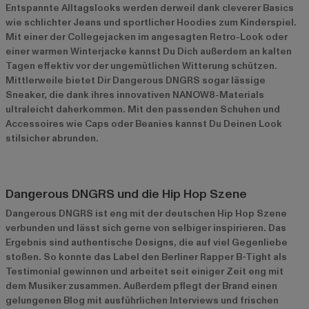
Entspannte Alltagslooks werden derweil dank cleverer Basics
wie schlichter Jeans und sportlicher Hoodies zum Kinderspiel.
Mit einer der Collegejacken im angesagten Retro-Look oder
einer warmen Winterjacke kannst Du Dich außerdem an kalten
Tagen effektiv vor der ungemütlichen Witterung schützen.
Mittlerweile bietet Dir Dangerous DNGRS sogar lässige
Sneaker, die dank ihres innovativen NANOW8-Materials
ultraleicht daherkommen. Mit den passenden Schuhen und
Accessoires wie Caps oder Beanies kannst Du Deinen Look
stilsicher abrunden.
Dangerous DNGRS und die Hip Hop Szene
Dangerous DNGRS ist eng mit der deutschen Hip Hop Szene
verbunden und lässt sich gerne von selbiger inspirieren. Das
Ergebnis sind authentische Designs, die auf viel Gegenliebe
stoßen. So konnte das Label den Berliner Rapper B-Tight als
Testimonial gewinnen und arbeitet seit einiger Zeit eng mit
dem Musiker zusammen. Außerdem pflegt der Brand einen
gelungenen Blog mit ausführlichen Interviews und frischen