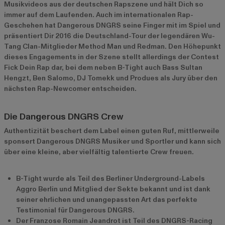
Musikvideos aus der deutschen Rapszene und hält Dich so
immer auf dem Laufenden. Auch im internationalen Rap-
Geschehen hat Dangerous DNGRS seine Finger mit im Spiel und
präsentiert Dir 2016 die Deutschland-Tour der legendären Wu-
Tang Clan-Mitglieder Method Man und Redman. Den Höhepunkt
dieses Engagements in der Szene stellt allerdings der Contest
Fick Dein Rap dar, bei dem neben B-Tight auch Bass Sultan
Hengzt, Ben Salomo, DJ Tomekk und Produes als Jury über den
nächsten Rap-Newcomer entscheiden.
Die Dangerous DNGRS Crew
Authentizität beschert dem Label einen guten Ruf, mittlerweile
sponsert Dangerous DNGRS Musiker und Sportler und kann sich
über eine kleine, aber vielfältig talentierte Crew freuen.
B-Tight wurde als Teil des Berliner Underground-Labels
Aggro Berlin und Mitglied der Sekte bekannt und ist dank
seiner ehrlichen und unangepassten Art das perfekte
Testimonial für Dangerous DNGRS.
Der Franzose Romain Jeandrot ist Teil des DNGRS-Racing