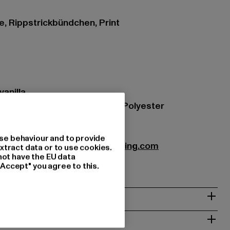
e, Rippstrickbündchen, Print
vanilla
zung: 70% Baumwolle, 30% Polyester
VH-999-23636
se behaviour and to provide
bution GmbH |
Info@favelaclothing.com
xtract data or to use cookies.
not have the EU data
9A | 40880 Rattingen | DE
"Accept" you agree to this.
& PASSFORM
ISE