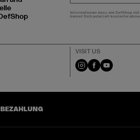
elle
Informationen dazu, wie DefShop mit 
 DefShop
kannst Dich jederzeit kostenfei abme
e
Visit our Instagram pa
Visit our Facebo
Visit our Y
 BEZAHLUNG