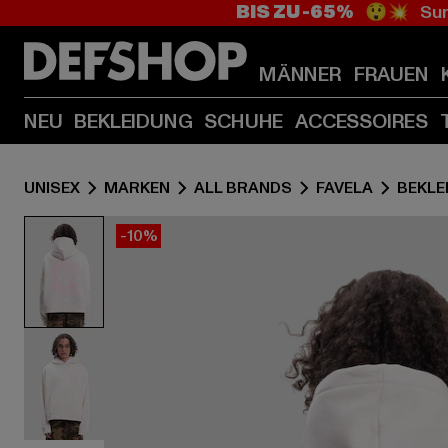
BIS ZU -65%
😲💥 Sum
MÄNNER
FRAUEN
NEU
BEKLEIDUNG
SCHUHE
ACCESSOIRES
UNISEX
MARKEN
ALL BRANDS
FAVELA
BEKLE
-10%