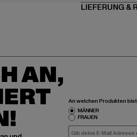
LIEFERUNG &
H AN,
IERT
An welchen Produkten bist
N!
MÄNNER
FRAUEN
E-MAIL
 an und