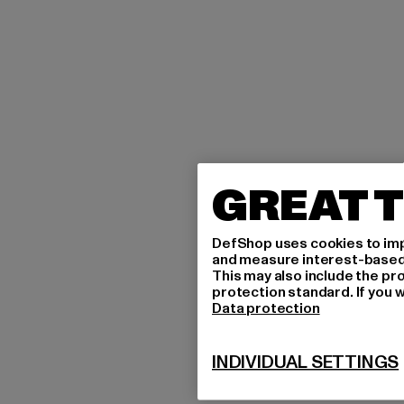
GREAT T
DefShop uses cookies to imp
and measure interest-based c
This may also include the pr
protection standard. If you w
Data protection
INDIVIDUAL SETTINGS