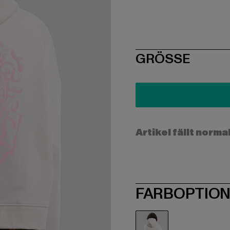
SIZE
GRÖSSE
Artikel fällt norma
FARBOPTIO