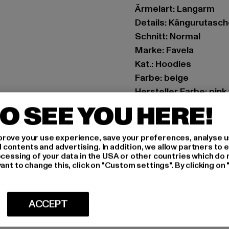
Ärmelart: Langarm
Details: Kängurutasch
Schnitt: Normal
Marke: Favela
Kat.: Hoodies
Farbe: beige
Hersteller Farbe: pink 
Materialzusammenset
O SEE YOU HERE!
Art.Nr: FAV-Q126-AP
rove your use experience, save your preferences, analyse u
Hersteller: AD Distri
ontents and advertising. In addition, we allow partners to e
ocessing of your data in the USA or other countries which do 
CHRISTINENSTRASSE 1
ant to change this, click on "Custom settings". By clicking on 
GRÖSSE 
ACCEPT
PFLEGEHINWE