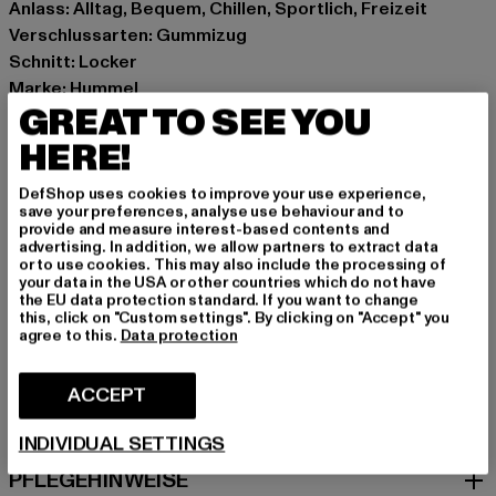
Anlass: Alltag, Bequem, Chillen, Sportlich, Freizeit
Verschlussarten: Gummizug
Schnitt: Locker
Marke: Hummel
GREAT TO SEE YOU
Kat.: Track Pants
Farbe: blau
HERE!
Hersteller Farbe: light blue/teal
DefShop uses cookies to improve your use experience,
Materialzusammensetzung: 70% Polyester, 30%
save your preferences, analyse use behaviour and to
Baumwolle
provide and measure interest-based contents and
advertising. In addition, we allow partners to extract data
Art.Nr: HUW126-006-22926
or to use cookies. This may also include the processing of
your data in the USA or other countries which do not have
the EU data protection standard. If you want to change
Hersteller: HUMMEL CENOZOIC APS |
this, click on "Custom settings". By clicking on "Accept" you
info@newlinehalo.com
agree to this.
Data protection
Balticagade 20 | 8000 Aarhus C | DK
ACCEPT
GRÖSSE & PASSFORM
INDIVIDUAL SETTINGS
PFLEGEHINWEISE