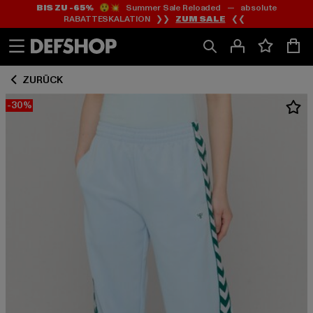
BIS ZU -65%
😲💥 Summer Sale Reloaded — absolute
Zum
Zum
RABATTESKALATION ❯❯
ZUM SALE
❮❮
Inhalt
Fußzeile
springen
springen
ZURÜCK
-30%