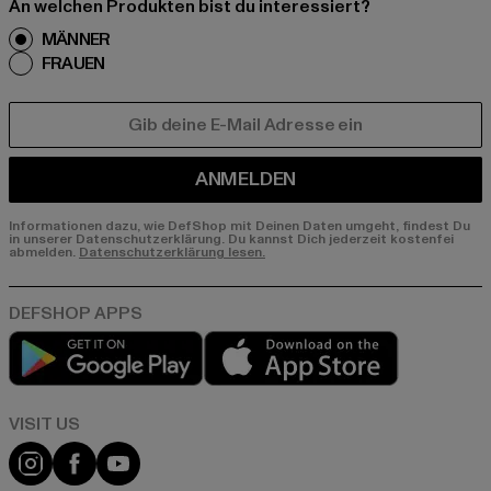
An welchen Produkten bist du interessiert?
MÄNNER
FRAUEN
E-MAIL
ANMELDEN
Informationen dazu, wie DefShop mit Deinen Daten umgeht, findest Du
in unserer Datenschutzerklärung. Du kannst Dich jederzeit kostenfei
abmelden.
Datenschutzerklärung lesen.
Play market
App store
Visit our Instagram page:
Visit our Facebook page:
Visit our YouTube channel: