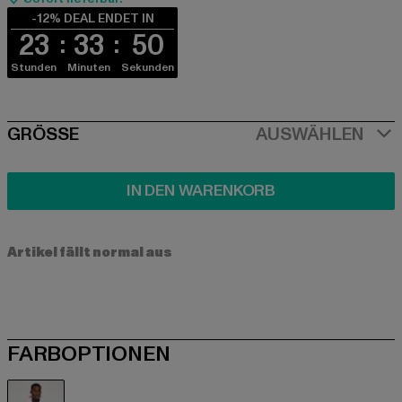
-12% DEAL ENDET IN
23
33
49
Stunden
Minuten
Sekunden
SIZE
GRÖSSE
AUSWÄHLEN
IN DEN WARENKORB
Artikel fällt normal aus
FARBOPTIONEN