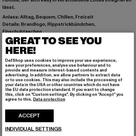
Hoodie, der sich easy in verschiedene Looks integrieren
lässt.
Anlass: Alltag, Bequem, Chillen, Freizeit
Details: Brandlogo, Rippstrickbündchen,
Einschubtaschen
GREAT TO SEE YOU
Schnitt: Normal
Marke: Favela
HERE!
Kat.: Bekleidung
DefShop uses cookies to improve your use experience,
Farbe: rosa
save your preferences, analyse use behaviour and to
Hersteller Farbe: pink
provide and measure interest-based contents and
advertising. In addition, we allow partners to extract data
Materialzusammensetzung: 100% Baumwolle
or to use cookies. This may also include the processing of
Art.Nr: FAV-Q226-BPF-018-00185
your data in the USA or other countries which do not have
the EU data protection standard. If you want to change
this, click on "Custom settings". By clicking on "Accept" you
Hersteller: AD Distribution GmbH |
agree to this.
Data protection
Info@favelaclothing.com
CHRISTINENSTRASSE 19A | 40880 Rattingen | DE
ACCEPT
INDIVIDUAL SETTINGS
GRÖSSE & PASSFORM