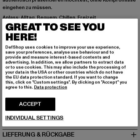
authentisch präsentieren möchtest, ohne Kompromisse
eingehen zu müssen.
Anlass: Alltag, Bequem, Chillen, Freizeit
GREAT TO SEE YOU
Marke: Bruno Banani
Kat.: T-Shirts
HERE!
Farbe: schwarz
DefShop uses cookies to improve your use experience,
Hersteller Farbe: black
save your preferences, analyse use behaviour and to
Materialzusammensetzung: 100% Baumwolle
provide and measure interest-based contents and
advertising. In addition, we allow partners to extract data
Art.Nr: BBM001-00007
or to use cookies. This may also include the processing of
your data in the USA or other countries which do not have
the EU data protection standard. If you want to change
Hersteller: Noctane |
Nando@noctane-distributions.com
this, click on "Custom settings". By clicking on "Accept" you
Am Hof 41683 | 1100 Vienna | AT
agree to this.
Data protection
ACCEPT
GRÖSSE & PASSFORM
INDIVIDUAL SETTINGS
PFLEGEHINWEISE
LIEFERUNG & RÜCKGABE