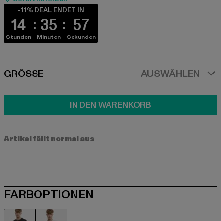
-11% DEAL ENDET IN
14
35
56
Stunden
Minuten
Sekunden
SIZE
GRÖSSE
AUSWÄHLEN
IN DEN WARENKORB
Artikel fällt normal aus
FARBOPTIONEN