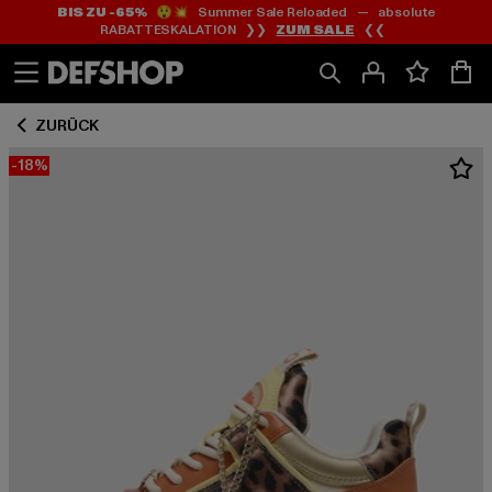
BIS ZU -65%
😲💥 Summer Sale Reloaded — absolute
Zum
Zum
RABATTESKALATION ❯❯
ZUM SALE
❮❮
Inhalt
Fußzeile
springen
springen
ZURÜCK
-18%