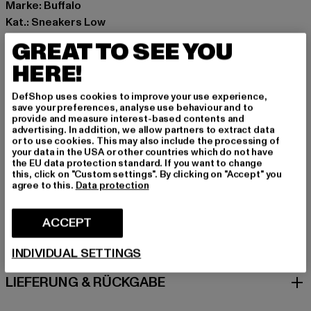
Marke: Buffalo
Kat.: Sneakers Low
Farbe: orange, beige
GREAT TO SEE YOU
Hersteller Farbe: cream/leo/orange
HERE!
Obermaterial: sonstiges Material
Innenfutter: sonstiges Material
DefShop uses cookies to improve your use experience,
Art.Nr: PD00016407-23613
save your preferences, analyse use behaviour and to
provide and measure interest-based contents and
advertising. In addition, we allow partners to extract data
Hersteller: Buffalo Boots GmbH |
service-de@buffalo-
or to use cookies. This may also include the processing of
your data in the USA or other countries which do not have
boots.com
the EU data protection standard. If you want to change
Schanzenstraße 41 | 51063 Köln | DE
this, click on "Custom settings". By clicking on "Accept" you
agree to this.
Data protection
GRÖSSE & PASSFORM
ACCEPT
PFLEGEHINWEISE
INDIVIDUAL SETTINGS
LIEFERUNG & RÜCKGABE