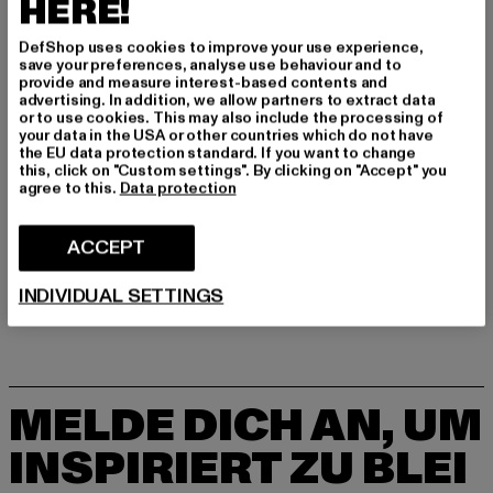
HERE!
Hersteller: THE HOFF BRAND S.L |
hello@thehoffbrand.com
DefShop uses cookies to improve your use experience,
Juan de Villanueva 8 | 3203 Elche | ES
save your preferences, analyse use behaviour and to
provide and measure interest-based contents and
advertising. In addition, we allow partners to extract data
or to use cookies. This may also include the processing of
GRÖSSE & PASSFORM
your data in the USA or other countries which do not have
the EU data protection standard. If you want to change
this, click on "Custom settings". By clicking on "Accept" you
PFLEGEHINWEISE
agree to this.
Data protection
LIEFERUNG & RÜCKGABE
ACCEPT
INDIVIDUAL SETTINGS
MELDE DICH AN, UM
INSPIRIERT ZU BLEI