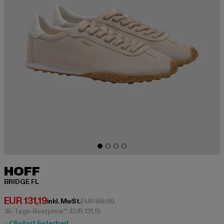
HOFF
BRIDGE FL
Derzeitiger Preis: EUR 131,19
EUR 131,19
Aktionspreis: EUR 159,99
inkl. MwSt.
EUR 159,99
30-Tage-Bestpreis**: EUR 131,19
Sofort lieferbar!