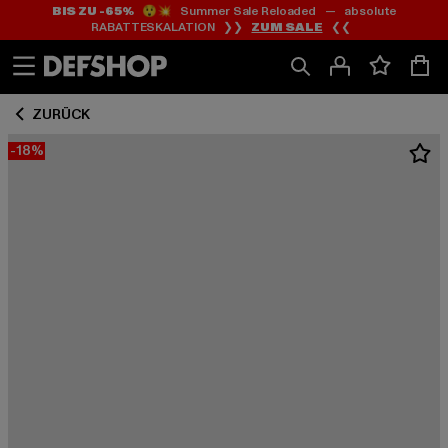
BIS ZU -65%
😲💥 Summer Sale Reloaded — absolute
Zum
Zum
RABATTESKALATION ❯❯
ZUM SALE
❮❮
Inhalt
Fußzeile
springen
springen
ZURÜCK
-18%