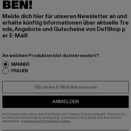
BEN!
Melde dich hier für unseren Newsletter an und
erhalte künftig Informationen über aktuelle Tre
nds, Angebote und Gutscheine von DefShop p
er E-Mail!
An welchen Produkten bist du interessiert?
MÄNNER
FRAUEN
E-MAIL
ANMELDEN
Informationen dazu, wie DefShop mit Deinen Daten umgeht, findest Du
in unserer Datenschutzerklärung. Du kannst Dich jederzeit kostenfei
abmelden.
Datenschutzerklärung lesen.