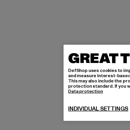
GREAT T
DefShop uses cookies to imp
and measure interest-based c
This may also include the pr
protection standard. If you w
Data protection
INDIVIDUAL SETTINGS