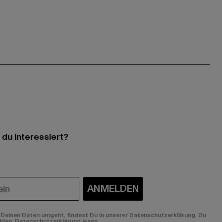
 du interessiert?
ANMELDEN
Deinen Daten umgeht, findest Du in unserer Datenschutzerklärung. Du
lden.
Datenschutzerklärung lesen.