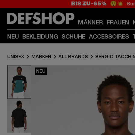
BIS ZU -65%
😲💥 Sum
MÄNNER
FRAUEN
NEU
BEKLEIDUNG
SCHUHE
ACCESSOIRES
UNISEX
MARKEN
ALL BRANDS
SERGIO TACCHIN
NEU