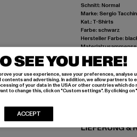
Schnitt: Normal
Marke: Sergio Tacchin
Kat.: T-Shirts
Farbe: schwarz
Hersteller Farbe: bla
Materialzusammense
Art.Nr: ST41429-2333
O SEE YOU HERE!
Hersteller: Movin SAR
rove your use experience, save your preferences, analyse u
RN8 Quartier Roussel
ontents and advertising. In addition, we allow partners to e
ocessing of your data in the USA or other countries which do 
ant to change this, click on "Custom settings". By clicking on 
GRÖSSE 
PFLEGEHINWE
ACCEPT
LIEFERUNG &