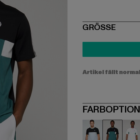
SIZE
GRÖSSE
Artikel fällt norma
FARBOPTIO