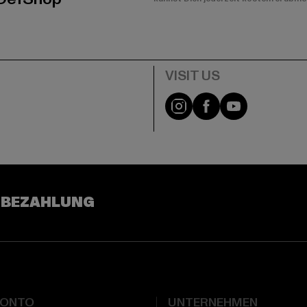
e
Visit our Instagram pa
Visit our Facebo
Visit our Y
 BEZAHLUNG
KONTO
UNTERNEHMEN