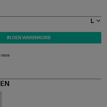
L
IN DEN WARENKORB
l aus
NEN