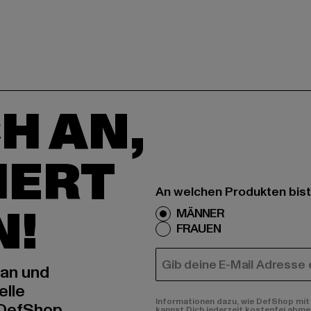
H AN,
IERT
An welchen Produkten bist
N!
MÄNNER
FRAUEN
E-MAIL
 an und
elle
Informationen dazu, wie DefShop mit 
 DefShop
kannst Dich jederzeit kostenfei abme