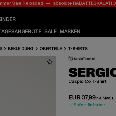
mer Sale Reloaded — absolute RABATTESKALAT
Zum
Zum
Inhalt
Fußzeile
springen
springen
KINDER
(Enter
(Enter
drücken)
drücken)
TAGESANGEBOTE
SALE
MARKEN
I
BEKLEIDUNG
OBERTEILE
T-SHIRTS
SERGIO
Caspio Co T-Shirt
Derzeitiger Preis:
EUR 37,99
inkl. MwSt.
Sofort lieferbar!