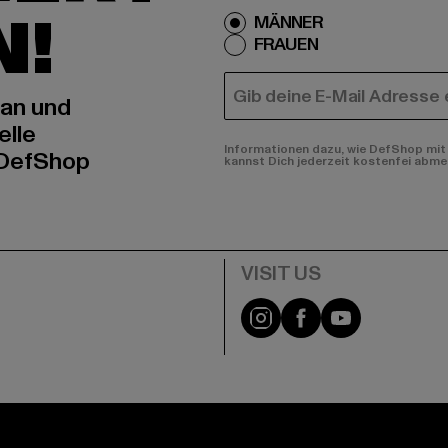
N!
MÄNNER
FRAUEN
E-MAIL
 an und
elle
Informationen dazu, wie DefShop mit 
 DefShop
kannst Dich jederzeit kostenfei abme
e
Visit our Instagram pa
Visit our Facebo
Visit our Y