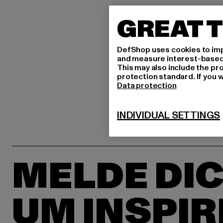
GREAT T
DefShop uses cookies to imp
and measure interest-based c
This may also include the pr
protection standard. If you w
Data protection
INDIVIDUAL SETTINGS
MELDE DIC
UM INSPIR