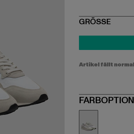
SIZE
GRÖSSE
Artikel fällt norma
FARBOPTIO