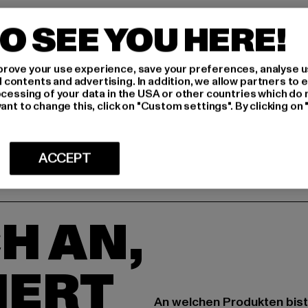
GRÖSSE 
O SEE YOU HERE!
PFLEGEHINWE
rove your use experience, save your preferences, analyse u
ontents and advertising. In addition, we allow partners to e
LIEFERUNG &
ocessing of your data in the USA or other countries which do 
ant to change this, click on "Custom settings". By clicking on 
ACCEPT
H AN,
IERT
An welchen Produkten bist