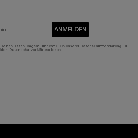
ANMELDEN
Deinen Daten umgeht, findest Du in unserer Datenschutzerklärung. Du
lden.
Datenschutzerklärung lesen.
ge:
ok page:
ouTube channel: