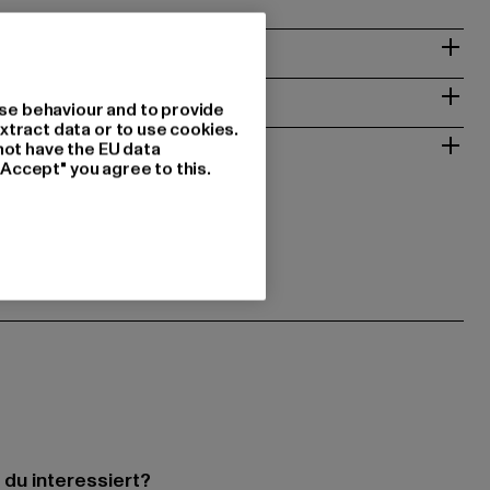
& PASSFORM
ISE
se behaviour and to provide
xtract data or to use cookies.
 RÜCKGABE
not have the EU data
"Accept" you agree to this.
 du interessiert?