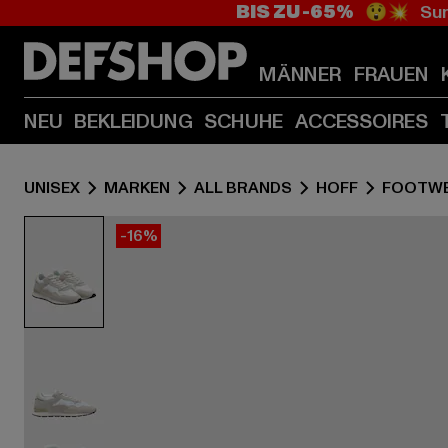
BIS ZU -65%
😲💥 Sum
MÄNNER
FRAUEN
NEU
BEKLEIDUNG
SCHUHE
ACCESSOIRES
UNISEX
MARKEN
ALL BRANDS
HOFF
FOOTW
-16%