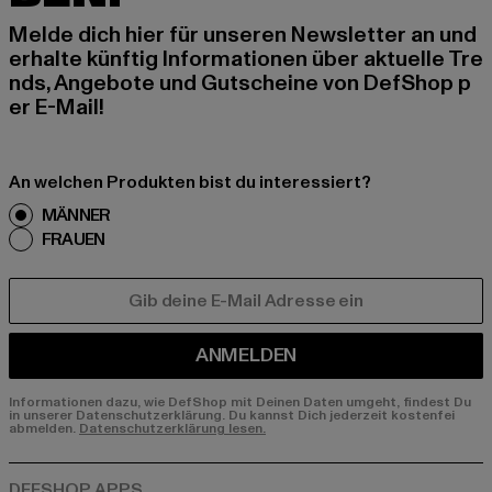
Melde dich hier für unseren Newsletter an und
erhalte künftig Informationen über aktuelle Tre
nds, Angebote und Gutscheine von DefShop p
er E-Mail!
An welchen Produkten bist du interessiert?
MÄNNER
FRAUEN
E-MAIL
ANMELDEN
Informationen dazu, wie DefShop mit Deinen Daten umgeht, findest Du
in unserer Datenschutzerklärung. Du kannst Dich jederzeit kostenfei
abmelden.
Datenschutzerklärung lesen.