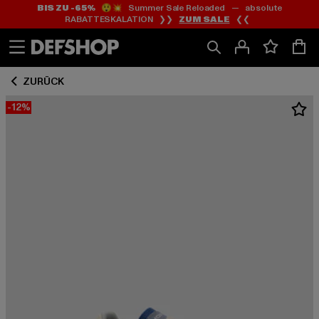
BIS ZU -65%
😲💥 Summer Sale Reloaded — absolute
Zum
Zum
RABATTESKALATION ❯❯
ZUM SALE
❮❮
Inhalt
Fußzeile
springen
springen
ZURÜCK
-12%