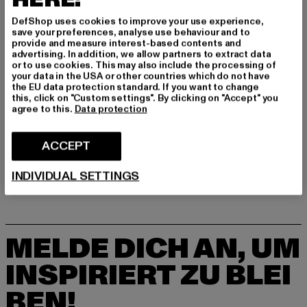
hello@thehoffbrand.com
DefShop uses cookies to improve your use experience,
Juan de Villanueva 8 | 3203 Elche | ES
save your preferences, analyse use behaviour and to
provide and measure interest-based contents and
advertising. In addition, we allow partners to extract data
or to use cookies. This may also include the processing of
GRÖSSE & PASSFORM
your data in the USA or other countries which do not have
the EU data protection standard. If you want to change
PFLEGEHINWEISE
this, click on "Custom settings". By clicking on "Accept" you
agree to this.
Data protection
LIEFERUNG & RÜCKGABE
ACCEPT
INDIVIDUAL SETTINGS
MELDE DICH AN, UM
INSPIRIERT ZU BLEI
BEN!