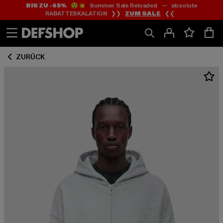
BIS ZU -65%
😲💥 Summer Sale Reloaded — absolute
Zum
Zum
RABATTESKALATION ❯❯
ZUM SALE
❮❮
Inhalt
Fußzeile
springen
springen
ZURÜCK