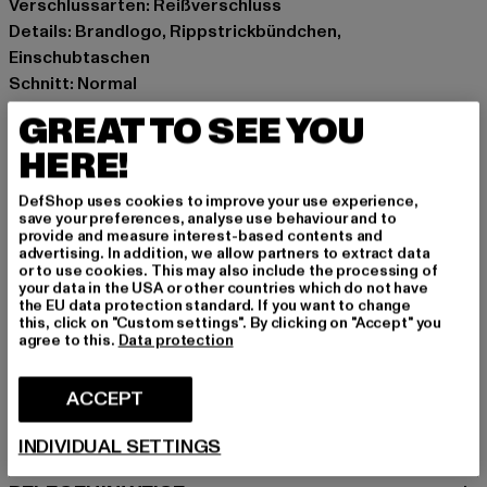
Verschlussarten: Reißverschluss
Details: Brandlogo, Rippstrickbündchen,
Einschubtaschen
Schnitt: Normal
Marke: Favela
GREAT TO SEE YOU
Kat.: Zip Hoodies
HERE!
Farbe: grau
Hersteller Farbe: light blue
DefShop uses cookies to improve your use experience,
Materialzusammensetzung: 70% Baumwolle, 30%
save your preferences, analyse use behaviour and to
provide and measure interest-based contents and
Polyester
advertising. In addition, we allow partners to extract data
Art.Nr: FAV-Q126-CPLBF-144-01851
or to use cookies. This may also include the processing of
your data in the USA or other countries which do not have
the EU data protection standard. If you want to change
Hersteller: AD Distribution GmbH |
this, click on "Custom settings". By clicking on "Accept" you
agree to this.
Data protection
Info@favelaclothing.com
CHRISTINENSTRASSE 19A | 40880 Rattingen | DE
ACCEPT
GRÖSSE & PASSFORM
INDIVIDUAL SETTINGS