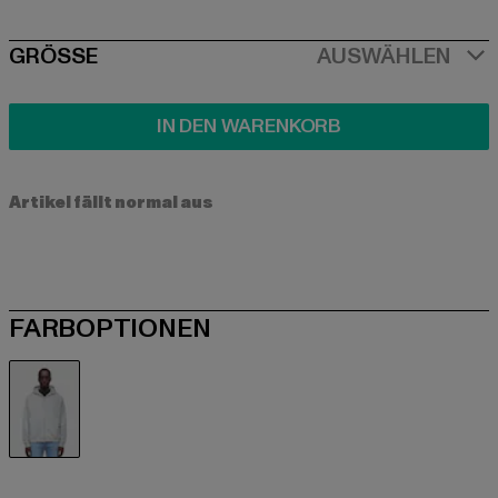
SIZE
GRÖSSE
AUSWÄHLEN
IN DEN WARENKORB
Artikel fällt normal aus
FARBOPTIONEN
grau