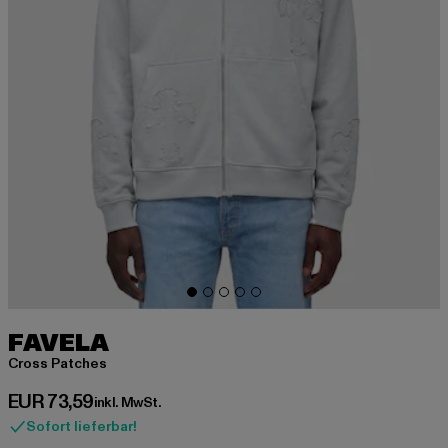
FAVELA
Cross Patches
Derzeitiger Preis: EUR 73,59
EUR 73,59
inkl. MwSt.
Sofort lieferbar!