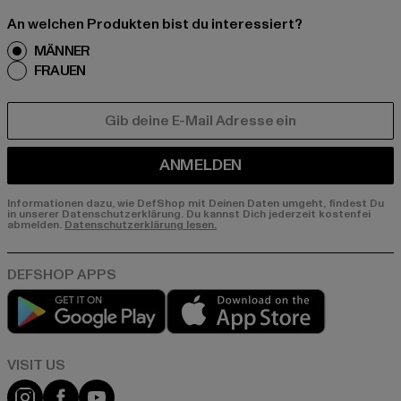
An welchen Produkten bist du interessiert?
MÄNNER
FRAUEN
E-MAIL
ANMELDEN
Informationen dazu, wie DefShop mit Deinen Daten umgeht, findest Du
in unserer Datenschutzerklärung. Du kannst Dich jederzeit kostenfei
abmelden.
Datenschutzerklärung lesen.
Play market
App store
Visit our Instagram page:
Visit our Facebook page:
Visit our YouTube channel: