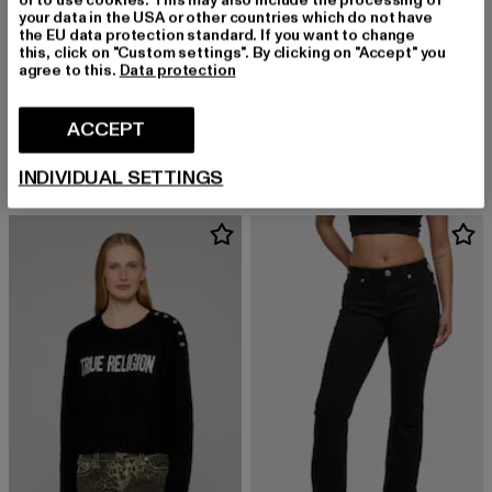
or to use cookies. This may also include the processing of
your data in the USA or other countries which do not have
the EU data protection standard. If you want to change
this, click on "Custom settings". By clicking on "Accept" you
agree to this.
Data protection
TRUE RELIGION
TRUE RELIGION
BECCA
LEOPARD CRYSTALS SS BABY TEE
ACCEPT
Derzeitiger Preis: EUR 104,39
Aktionspreis: EUR 119,99
Derzeitiger Preis: EUR 44,99
Aktionspreis:
EUR 104,39
EUR 119,99
EUR 44,99
EUR 49,99
INDIVIDUAL SETTINGS