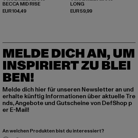
BECCA MID RISE
LONG
Derzeitiger Preis: EUR 104,49
Derzeitiger Preis: EUR 59,99
EUR 104,49
EUR 59,99
MELDE DICH AN, UM
INSPIRIERT ZU BLEI
BEN!
Melde dich hier für unseren Newsletter an und
erhalte künftig Informationen über aktuelle Tre
nds, Angebote und Gutscheine von DefShop p
er E-Mail!
An welchen Produkten bist du interessiert?