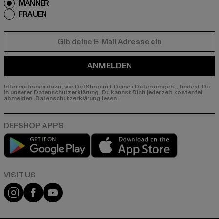
MÄNNER
FRAUEN
E-MAIL
ANMELDEN
Informationen dazu, wie DefShop mit Deinen Daten umgeht, findest Du
in unserer Datenschutzerklärung. Du kannst Dich jederzeit kostenfei
abmelden.
Datenschutzerklärung lesen.
Play market
App store
Visit our Instagram page:
Visit our Facebook page:
Visit our YouTube channel: