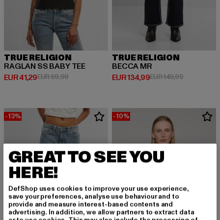
TRUE RELIGION
TRUE RELIGION
RAGLAN SS BABY TEE
BECCA MR
Derzeitiger Preis: EUR 41,29
Aktionspreis: EUR 69,99
Derzeitiger Preis: EUR 134,99
Aktionsprei
EUR 41,29
EUR 69,99
EUR 134,99
EUR 149,99
-13%
-10%
GREAT TO SEE YOU
HERE!
DefShop uses cookies to improve your use experience,
save your preferences, analyse use behaviour and to
provide and measure interest-based contents and
advertising. In addition, we allow partners to extract data